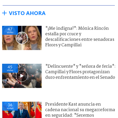
VISTO AHORA
"¡Me indigna!": Mónica Rincón
52
visitas
estalla por cruce y
descalificaciones entre senadoras
Flores y Campillai
"Delincuente" y "señora de feria":
44
visitas
Campillai y Flores protagonizan
duro enfrentamiento en el Senado
Presidente Kast anuncia en
41
visitas
cadena nacional su megarreforma
en seguridad: "Seremos