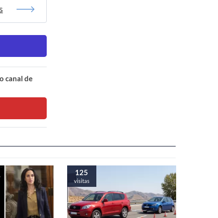
s
o canal de
125
visitas