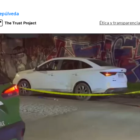
epúlveda
Ética y transparenci