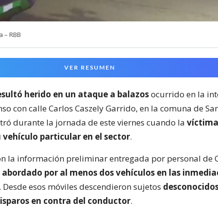
a – RBB
VER RESUMEN
sultó herido en un ataque a balazos
ocurrido en la in
nso con calle Carlos Caszely Garrido, en la comuna de San
stró durante la jornada de este viernes cuando la
víctima
 vehículo particular en el sector
.
n la información preliminar entregada por personal de 
e
abordado por al menos dos vehículos en las inmedia
. Desde esos móviles descendieron sujetos
desconocido
isparos en contra del conductor
.