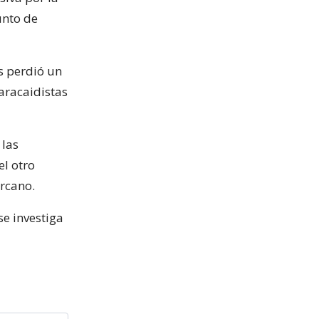
unto de
s perdió un
aracaidistas
 las
el otro
ercano.
e investiga