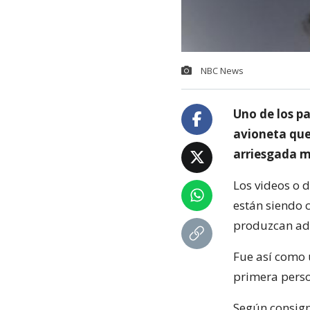
NBC News
Uno de los p
avioneta que
arriesgada m
Los videos o d
están siendo 
produzcan adr
Fue así como 
primera perso
Según consign