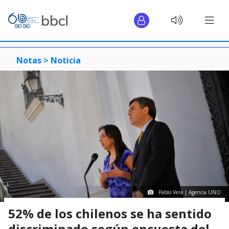
Notas >
Noticia
Pablo Vera | Agencia UNO
52% de los chilenos se ha sentido
discriminado según encuesta del