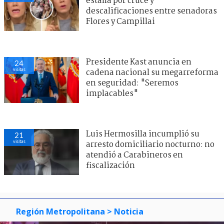
estalla por cruce y
descalificaciones entre senadoras
Flores y Campillai
Presidente Kast anuncia en
24
visitas
cadena nacional su megarreforma
en seguridad: "Seremos
implacables"
Luis Hermosilla incumplió su
21
visitas
arresto domiciliario nocturno: no
atendió a Carabineros en
fiscalización
Región Metropolitana
> Noticia