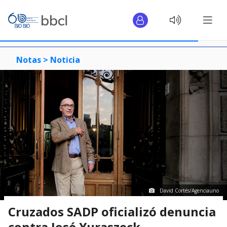
Notas >
Noticia
David Cortés/Agenciauno
Cruzados SADP oficializó denuncia
contra José Yuraszeck