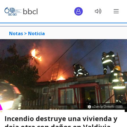
Notas >
Noticia
Danilo Ormeño (RBB)
Incendio destruye una vivienda y
deja otra con daños en Valdivia