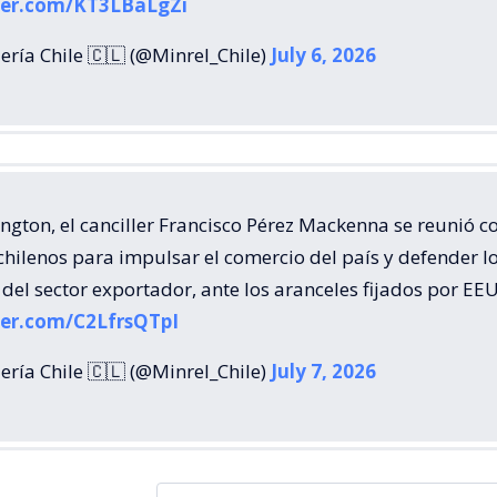
tter.com/KT3LBaLgZi
ería Chile 🇨🇱 (@Minrel_Chile)
July 6, 2026
gton, el canciller Francisco Pérez Mackenna se reunió c
hilenos para impulsar el comercio del país y defender l
 del sector exportador, ante los aranceles fijados por EE
ter.com/C2LfrsQTpI
ería Chile 🇨🇱 (@Minrel_Chile)
July 7, 2026