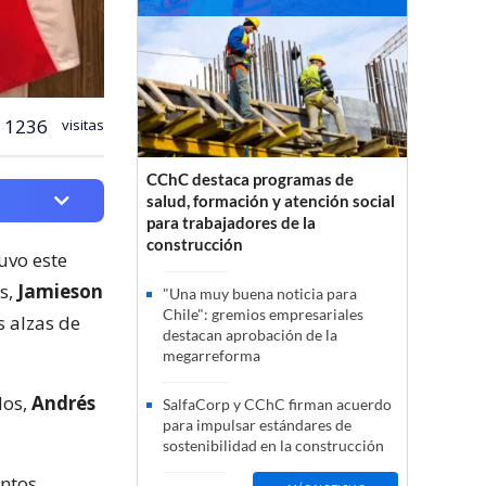
1236
visitas
CChC destaca programas de
salud, formación y atención social
para trabajadores de la
construcción
tuvo este
s,
Jamieson
"Una muy buena noticia para
Chile": gremios empresariales
s alzas de
destacan aprobación de la
megarreforma
dos,
Andrés
SalfaCorp y CChC firman acuerdo
para impulsar estándares de
sostenibilidad en la construcción
entos