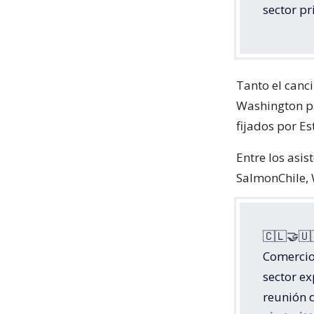
sector pr
Tanto el canc
Washington pa
fijados por E
Entre los asis
SalmonChile, 
🇨🇱🤝🇺
Comercio
sector ex
reunión 