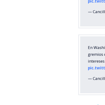
pic.twi
— Cancill
En Washin
gremios c
intereses
pic.twit
— Cancill