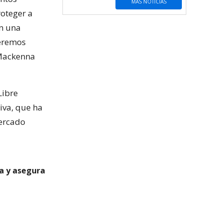
MÁS NOTICIAS
roteger a
en una
ueremos
 Mackenna
Libre
iva, que ha
mercado
a y asegura