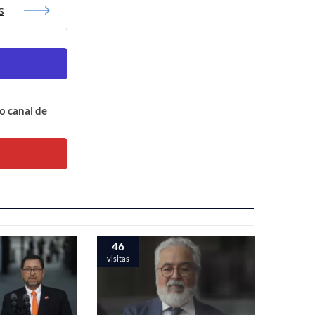
s
o canal de
46
visitas