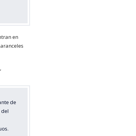
ntran en
 aranceles
,
ante de
 del
uos.