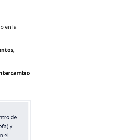
o en la
entos,
intercambio
ntro de
fa) y
n el