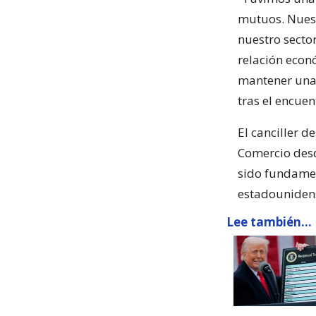
mutuos. Nuestr
nuestro secto
relación econ
mantener una 
tras el encue
El canciller 
Comercio desd
sido fundamen
estadouniden
Lee también...