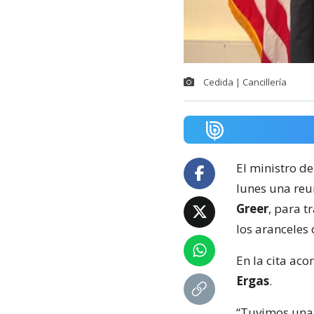
Cedida | Cancillería
El ministro de
lunes una reu
Greer
, para t
los aranceles 
En la cita ac
Ergas
.
“Tuvimos una 