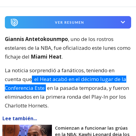
VER RESUMEN
Giannis Antetokounmpo
, uno de los rostros
estelares de la NBA, fue oficializado este lunes como
fichaje del
Miami Heat
.
La noticia sorprendió a fanáticos, teniendo en
cuenta que
el Heat acabó en el décimo lugar de la
Conferencia Este
en la pasada temporada, y fueron
eliminados en la primera ronda del Play-In por los
Charlotte Hornets.
Lee también...
Comienzan a funcionar las grúas
en la NBA: Kawhi Leonard deja los