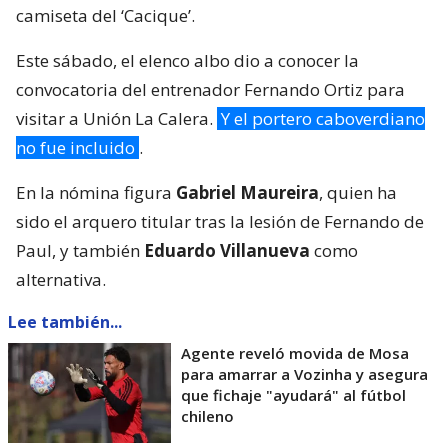
camiseta del ‘Cacique’.
Este sábado, el elenco albo dio a conocer la
convocatoria del entrenador Fernando Ortiz para
visitar a Unión La Calera.
Y el portero caboverdiano
no fue incluido
.
En la nómina figura
Gabriel Maureira
, quien ha
sido el arquero titular tras la lesión de Fernando de
Paul, y también
Eduardo Villanueva
como
alternativa.
Lee también...
Agente reveló movida de Mosa
para amarrar a Vozinha y asegura
que fichaje "ayudará" al fútbol
chileno