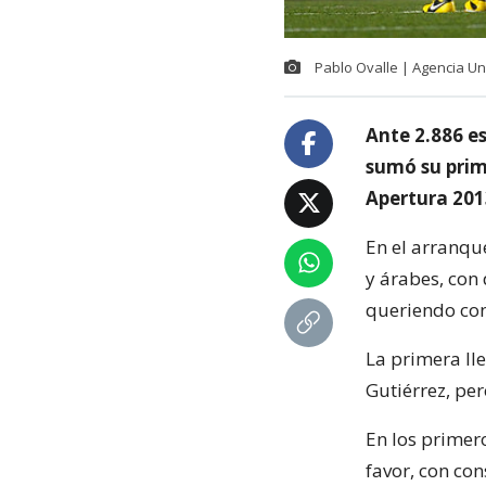
Pablo Ovalle | Agencia U
Ante 2.886 es
sumó su prim
Apertura 201
En el arranqu
y árabes, con
queriendo con
La primera ll
Gutiérrez, pe
En los primer
favor, con con