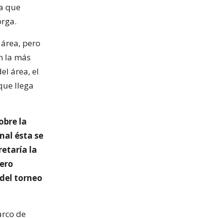
na que
orga.
 área, pero
n la más
el área, el
que llega
obre la
nal ésta se
etaría la
tero
 del torneo
arco de