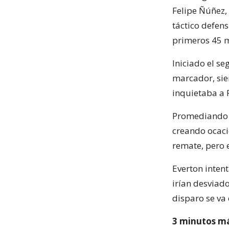
Felipe Ñúñez,
táctico defens
primeros 45 mi
Iniciado el s
marcador, sie
inquietaba a 
Promediando e
creando ocaci
remate, pero 
Everton inten
irían desviad
disparo se va
3 minutos má