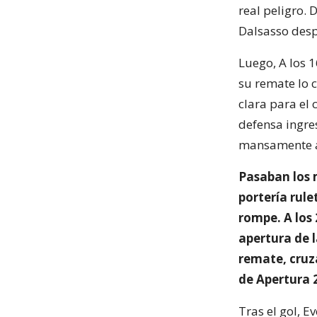
real peligro. 
Dalsasso desp
Luego, A los 1
su remate lo 
clara para el 
defensa ingre
mansamente a
Pasaban los 
portería rule
rompe. A los 
apertura de l
remate, cruz
de Apertura 
Tras el gol, E