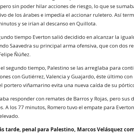
 pero sin poder hilar acciones de riesgo, lo que se sumab
ivo de los árabes e impedía el accionar ruletero. Así term
nutos y se irían al descanso en Quillota.
egundo tiempo Everton salió decidido en alcanzar la igual
ndo Saavedra su principal arma ofensiva, que con dos r
Felipe Ñúñez.
l segundo tiempo, Palestino se las arreglaba para cont
ones con Gutiérrez, Valencia y Guajardo, éste último con
el portero viñamarino evita una nueva caída de su pórtic
taba responder con remates de Barros y Rojas, pero sus d
os. A los 77 minutos, Romero tuvo el empate para Everton
 elevado.
s tarde, penal para Palestino, Marcos Velásquez com