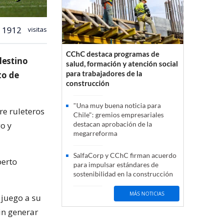
1912
visitas
CChC destaca programas de
lestino
salud, formación y atención social
para trabajadores de la
to de
construcción
"Una muy buena noticia para
re ruleteros
Chile": gremios empresariales
o y
destacan aprobación de la
megarreforma
SalfaCorp y CChC firman acuerdo
berto
para impulsar estándares de
sostenibilidad en la construcción
MÁS NOTICIAS
 juego a su
in generar