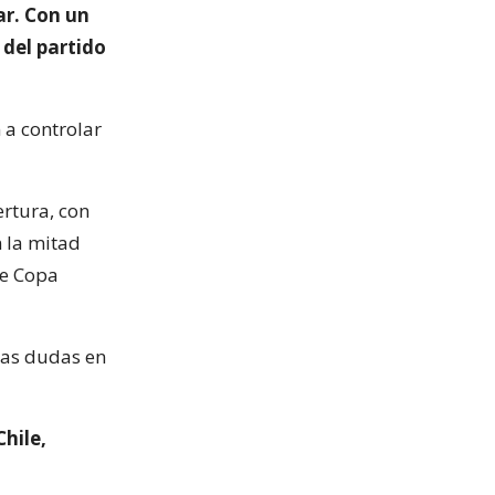
ar. Con un
 del partido
 a controlar
rtura, con
n la mitad
de Copa
rias dudas en
Chile,