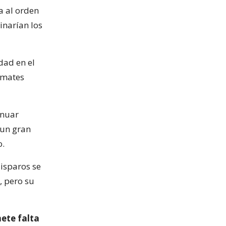
a al orden
inarían los
dad en el
emates
inuar
 un gran
o.
isparos se
, pero su
ete falta