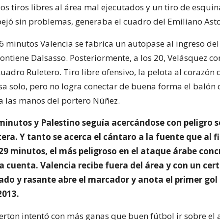
Dos tiros libres al área mal ejecutados y un tiro de esqui
ejó sin problemas, generaba el cuadro del Emiliano Ast
6 minutos Valencia se fabrica un autopase al ingreso del
contiene Dalsasso. Posteriormente, a los 20, Velásquez co
cuadro Ruletero. Tiro libre ofensivo, la pelota al corazón d
sa solo, pero no logra conectar de buena forma el balón 
 las manos del portero Núñez.
minutos y Palestino seguía acercándose con peligro s
tera. Y tanto se acerca el cántaro a la fuente que al fi
29 minutos, el más peligroso en el ataque árabe concr
a cuenta. Valencia recibe fuera del área y con un cer
ado y rasante abre el marcador y anota el primer gol
2013.
verton intentó con más ganas que buen fútbol ir sobre el 