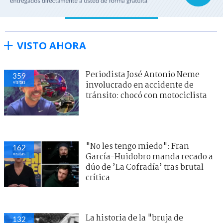
VISTO AHORA
Periodista José Antonio Neme
359
visitas
involucrado en accidente de
tránsito: chocó con motociclista
"No les tengo miedo": Fran
162
visitas
García-Huidobro manda recado a
dúo de ’La Cofradía’ tras brutal
crítica
La historia de la "bruja de
132