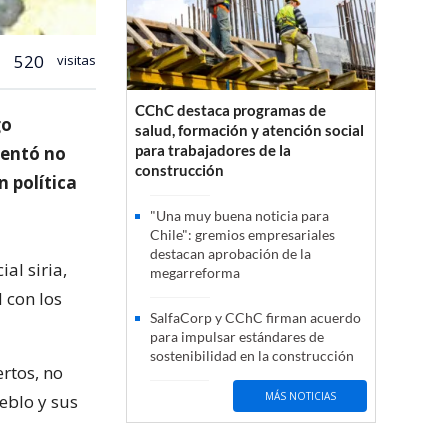
520
visitas
CChC destaca programas de
go
salud, formación y atención social
para trabajadores de la
mentó no
construcción
 política
"Una muy buena noticia para
Chile": gremios empresariales
destacan aprobación de la
al siria,
megarreforma
 con los
SalfaCorp y CChC firman acuerdo
para impulsar estándares de
sostenibilidad en la construcción
rtos, no
MÁS NOTICIAS
ueblo y sus