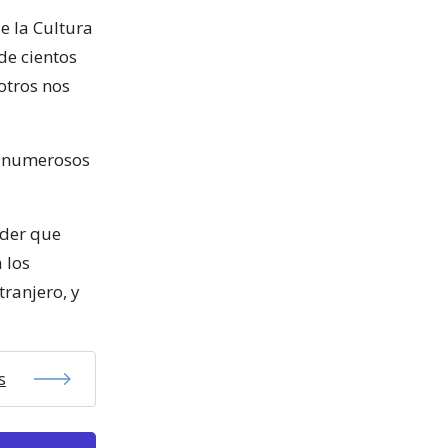
de la Cultura
de cientos
otros nos
r numerosos
oder que
 los
tranjero, y
s