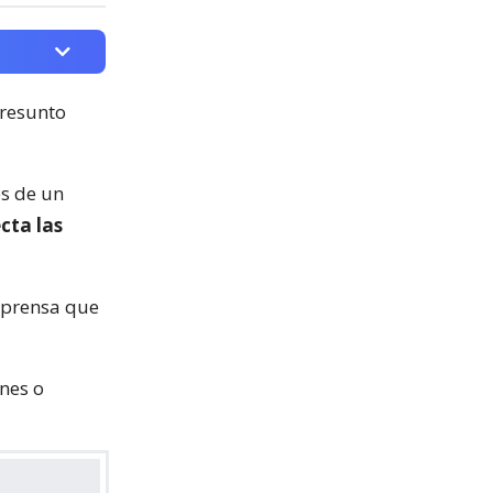
presunto
és de un
cta las
e prensa que
nes o