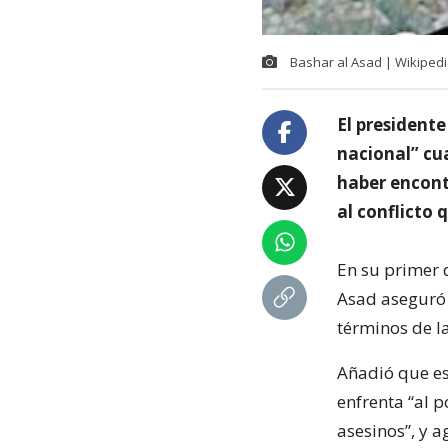
Bashar al Asad | Wikiped
El presidente
nacional” cu
haber encont
al conflicto 
En su primer d
Asad aseguró 
términos de la
Añadió que es
enfrenta “al p
asesinos”, y a