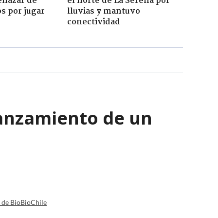
enazar de
el norte de La Serena por
s por jugar
lluvias y mantuvo
conectividad
lanzamiento de un
a de BioBioChile