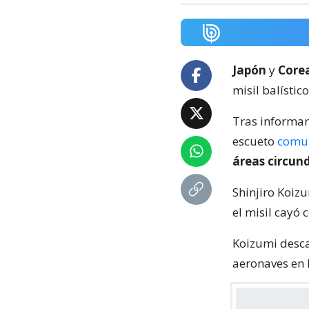
Japón
y
Corea
misil balísti
Tras informar 
escueto
comu
áreas circun
Shinjiro Koiz
el misil cayó 
Koizumi desc
aeronaves en 