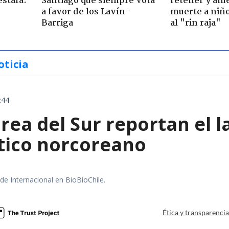
estafa:
Santiago que siempre vota
retener y am
a favor de los Lavín-
muerte a niño
Barriga
al "rin raja"
oticia
:44
rea del Sur reportan el 
stico norcoreano
 de Internacional en BioBioChile.
Ética y transparenci