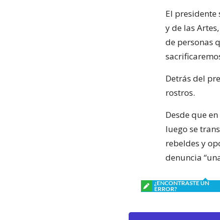
El presidente 
y de las Artes
de personas q
sacrificaremos 
Detrás del p
rostros.
Desde que en 
luego se tran
rebeldes y opo
denuncia “una
¿ENCONTRASTE UN
ERROR?