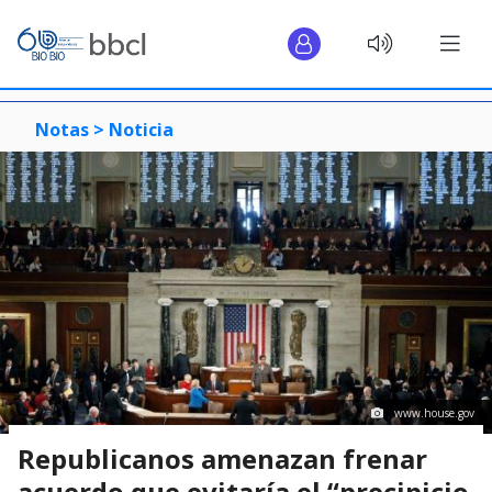
Notas >
Noticia
www.house.gov
Republicanos amenazan frenar
acuerdo que evitaría el “precipicio