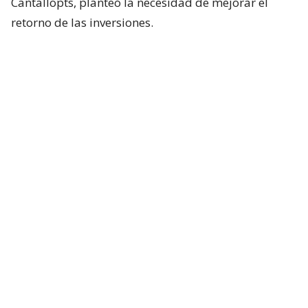
Cantallopts, planteó la necesidad de mejorar el
retorno de las inversiones.
Lee también...
Tres mil trabajadores y 4
empresas: La afectación por
suspensión de proyecto de
Codelco en El Teniente
“Estamos a la espera de que se nos confirme esta
reunión, porque para nosotros lo más importante es
darle certeza a los trabajadores”, dijo Marchant a La
Radio.
Codelco continúa evaluando la sismicidad
registrada en la zona y las condiciones de seguridad
necesarias para definir cómo seguirá Andes Norte.