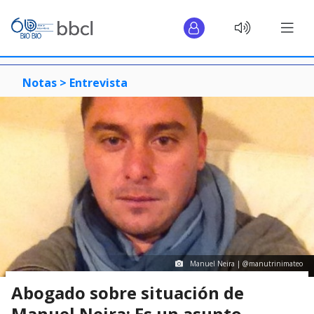
Notas >
Entrevista
Manuel Neira | @manutrinimateo
Abogado sobre situación de
Manuel Neira: Es un asunto