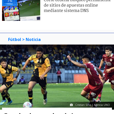
Corte ordena bloqueo permanente
74
visitas
de sitios de apuestas online
mediante sistema DNS
Fútbol
> Noticia
Cristian Silva | Agencia UNO