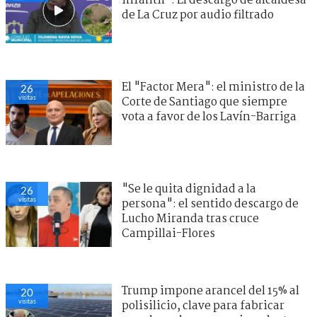
infantil": El descargo de alcaldesa
de La Cruz por audio filtrado
El "Factor Mera": el ministro de la
26
visitas
Corte de Santiago que siempre
vota a favor de los Lavín-Barriga
"Se le quita dignidad a la
26
visitas
persona": el sentido descargo de
Lucho Miranda tras cruce
Campillai-Flores
Trump impone arancel del 15% al
20
visitas
polisilicio, clave para fabricar