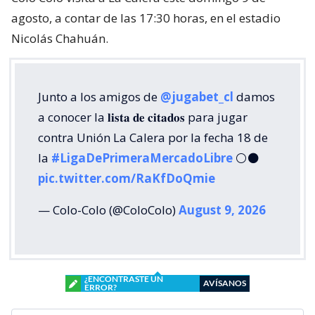
agosto, a contar de las 17:30 horas, en el estadio
Nicolás Chahuán.
Junto a los amigos de
@jugabet_cl
damos
a conocer la 𝐥𝐢𝐬𝐭𝐚 𝐝𝐞 𝐜𝐢𝐭𝐚𝐝𝐨𝐬 para jugar
contra Unión La Calera por la fecha 18 de
la
#LigaDePrimeraMercadoLibre
⚪⚫
pic.twitter.com/RaKfDoQmie
— Colo-Colo (@ColoColo)
August 9, 2026
¿ENCONTRASTE UN
AVÍSANOS
ERROR?