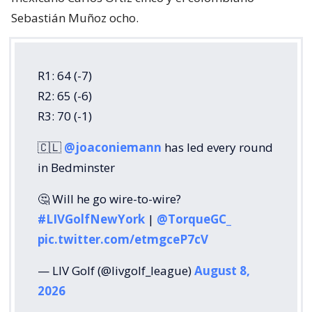
Sebastián Muñoz ocho.
R1: 64 (-7)
R2: 65 (-6)
R3: 70 (-1)
🇨🇱
@joaconiemann
has led every round
in Bedminster
🤔 Will he go wire-to-wire?
#LIVGolfNewYork
|
@TorqueGC_
pic.twitter.com/etmgceP7cV
— LIV Golf (@livgolf_league)
August 8,
2026