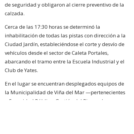
de seguridad y obligaron al cierre preventivo de la
calzada.
Cerca de las 17:30 horas se determinó la
inhabilitación de todas las pistas con dirección a la
Ciudad Jardín, estableciéndose el corte y desvío de
vehículos desde el sector de Caleta Portales,
abarcando el tramo entre la Escuela Industrial y el
Club de Yates.
En el lugar se encuentran desplegados equipos de
la Municipalidad de Viña del Mar —pertenecientes
a Seguridad Pública, Gestión del Riesgo de
Desastres y Operaciones—, quienes trabajan en el
despeje y aseguramiento de la vía con apoyo de
cuatro camiones tolva, un cargador frontal y una