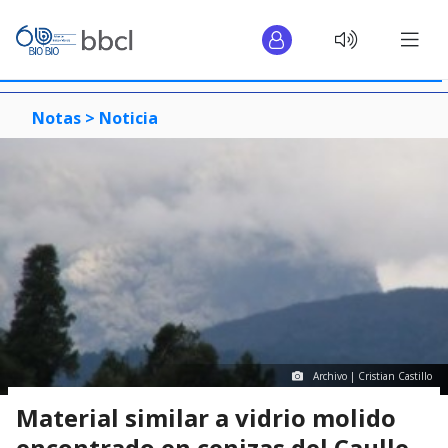
Notas >
Noticia
Archivo | Cristian Castillo
Material similar a vidrio molido
encontrado en cenizas del Caulle