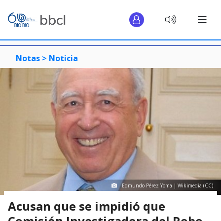
Notas >
Noticia
Edmundo Pérez Yoma | Wikimedia (CC)
Acusan que se impidió que
Comisión Investigadora del Robo