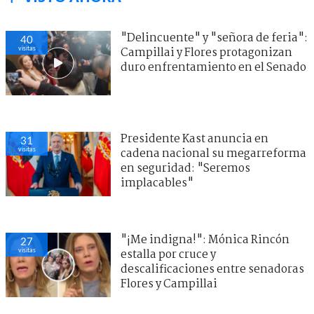
"Delincuente" y "señora de feria":
40
visitas
Campillai y Flores protagonizan
duro enfrentamiento en el Senado
Presidente Kast anuncia en
31
visitas
cadena nacional su megarreforma
en seguridad: "Seremos
implacables"
"¡Me indigna!": Mónica Rincón
27
visitas
estalla por cruce y
descalificaciones entre senadoras
Flores y Campillai