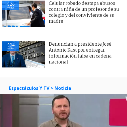
Celular robado destapa abusos
326
visitas
contra niña de un profesor de su
colegio y del conviviente de su
madre
Denuncian a presidente José
304
visitas
Antonio Kast por entregar
información falsa en cadena
nacional
Espectáculos Y TV
> Noticia