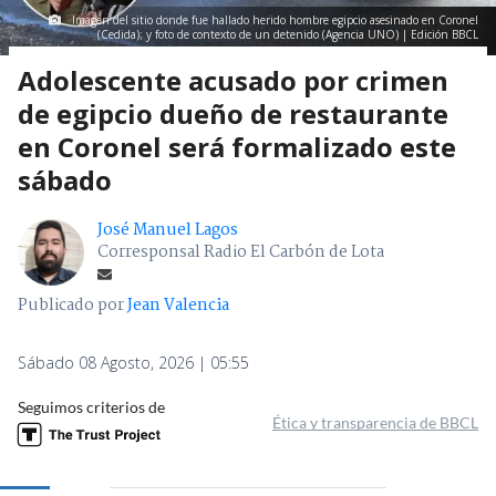
Imagen del sitio donde fue hallado herido hombre egipcio asesinado en Coronel
(Cedida); y foto de contexto de un detenido (Agencia UNO) | Edición BBCL
Adolescente acusado por crimen
de egipcio dueño de restaurante
en Coronel será formalizado este
sábado
José Manuel Lagos
Corresponsal Radio El Carbón de Lota
Publicado por
Jean Valencia
Sábado 08 Agosto, 2026 | 05:55
Seguimos criterios de
Ética y transparencia de BBCL