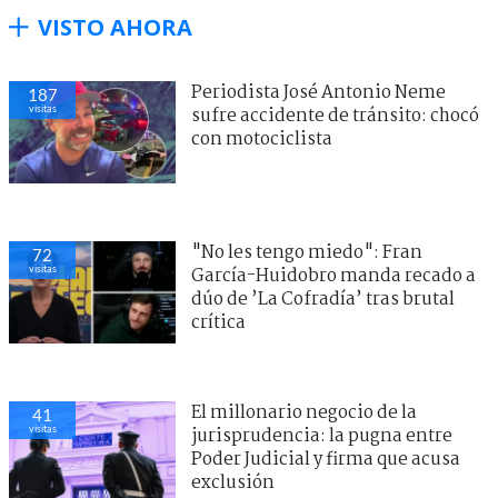
VISTO AHORA
Periodista José Antonio Neme
187
visitas
sufre accidente de tránsito: chocó
con motociclista
"No les tengo miedo": Fran
72
visitas
García-Huidobro manda recado a
dúo de ’La Cofradía’ tras brutal
crítica
El millonario negocio de la
41
visitas
jurisprudencia: la pugna entre
Poder Judicial y firma que acusa
exclusión