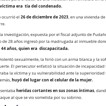
 víctima era
tía del condenado.
o ocurrió el
26 de diciembre de 2023
, en una vivienda de
re.
la investigación, expuesta por el fiscal adjunto de Pudah
to de 28 años ingresó por la madrugada al inmueble do
 44 años, quien era
discapacitada.
violentó sexualmente, la hirió con un arma blanca y la so
erte. El persecutor enfatizó la situación de incapacidad 
aba la víctima y su vulnerabilidad ante la superioridad f
demás,
huyó del lugar con el celular de la mujer.
resentaba
heridas cortantes en sus zonas íntimas
, dan
taque al que se vio sometida por su sobrino.