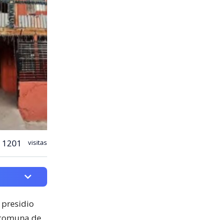
1201
visitas
 presidio
a comuna de