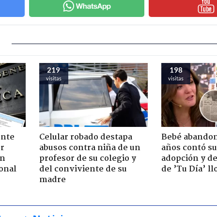
219
198
visitas
visitas
ente
Celular robado destapa
Bebé abandon
or
abusos contra niña de un
años contó su
ón
profesor de su colegio y
adopción y de
onal
del conviviente de su
de ’Tu Día’ l
madre