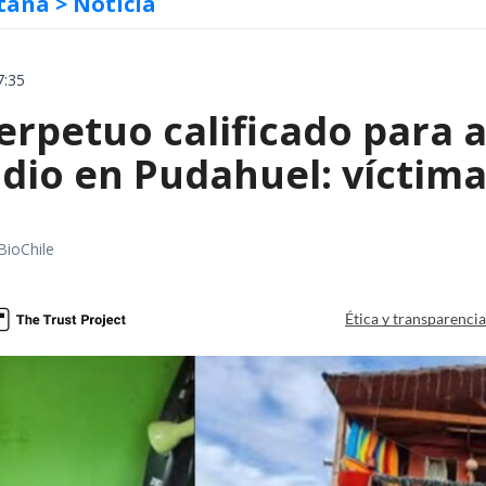
tana
> Noticia
7:35
erpetuo calificado para 
dio en Pudahuel: víctima 
BioChile
Ética y transparenci