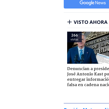
VISTO AHORA
266
visitas
Denuncian a presid
José Antonio Kast p
entregar informaci
falsa en cadena naci