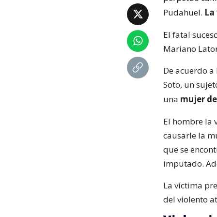
Pudahuel.
La
El fatal suces
Mariano Lator
De acuerdo a 
Soto, un suje
una
mujer de
El hombre la 
causarle la mu
que se encontr
imputado. A
La víctima p
del violento a