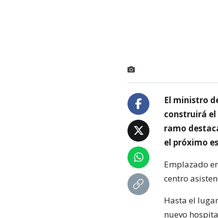
El ministro d
construirá e
ramo destaca
el próximo e
Emplazado en 
centro asisten
Hasta el lugar
nuevo hospita