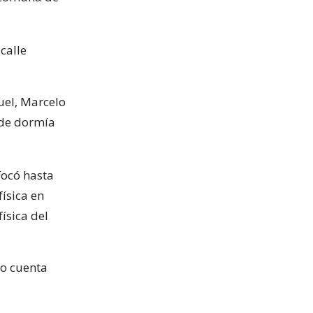
 calle
uel, Marcelo
nde dormía
focó hasta
física en
ísica del
do cuenta