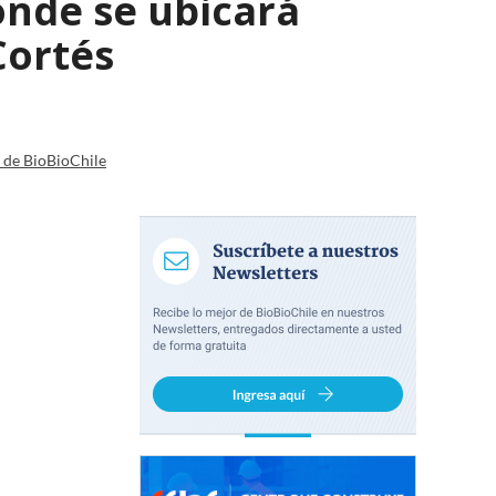
onde se ubicará
Cortés
a de BioBioChile