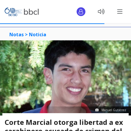
Notas >
Noticia
Manuel Gutiérrez
Corte Marcial otorga libertad a ex
carabinero acusado de crimen del