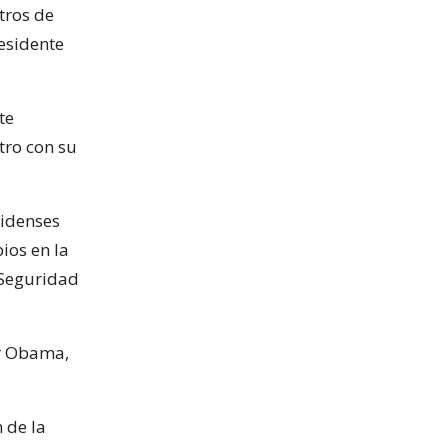
tros de
residente
te
ro con su
nidenses
ios en la
 Seguridad
or Obama,
 de la