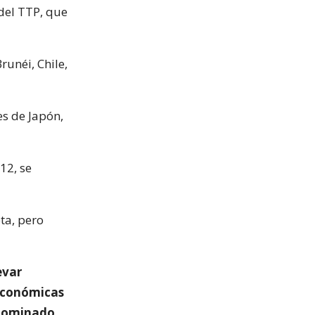
del TTP, que
runéi, Chile,
es de Japón,
12, se
ta, pero
evar
 económicas
denominado