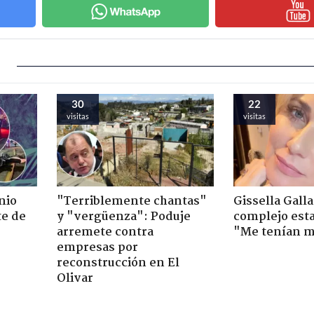
30
22
visitas
visitas
nio
"Terriblemente chantas"
Gissella Gall
te de
y "vergüenza": Poduje
complejo esta
arremete contra
"Me tenían m
empresas por
reconstrucción en El
Olivar