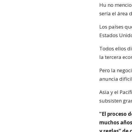
Hu no mencion
sería el área
Los países que
Estados Unido
Todos ellos di
la tercera ec
Pero la negoc
anuncia difíc
Asia y el Pac
subsisten gra
“El proceso d
muchos años,
y reglas” de 