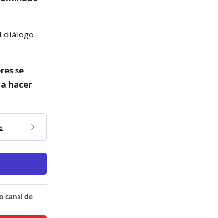
l diálogo
res se
 a hacer
s
o canal de