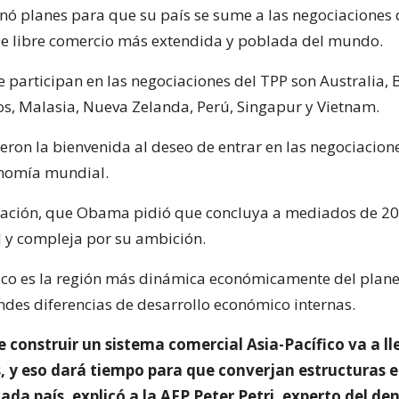
ó planes para que su país se sume a las negociaciones 
 de libre comercio más extendida y poblada del mundo.
 participan en las negociaciones del TPP son Australia, B
s, Malasia, Nueva Zelanda, Perú, Singapur y Vietnam.
eron la bienvenida al deseo de entrar en las negociacion
onomía mundial.
iación, que Obama pidió que concluya a mediados de 20
il y compleja por su ambición.
ífico es la región más dinámica económicamente del plane
ndes diferencias de desarrollo económico internas.
e construir un sistema comercial Asia-Pacífico va a ll
 y eso dará tiempo para que converjan estructuras
cada país, explicó a la AFP Peter Petri, experto del 