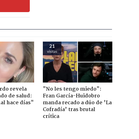
21
visitas
ardo revela
"No les tengo miedo":
do de salud:
Fran García-Huidobro
al hace días"
manda recado a dúo de ’La
Cofradía’ tras brutal
crítica