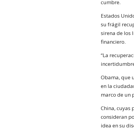
cumbre.
Estados Unido
su frágil rec
sirena de los 
financiero.
“La recuperac
incertidumbre
Obama, que ut
en la ciudada
marco de un pa
China, cuyas p
consideran po
idea en su dis