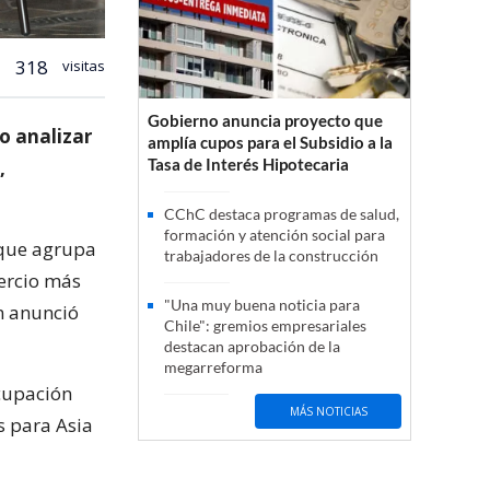
318
visitas
Gobierno anuncia proyecto que
to analizar
amplía cupos para el Subsidio a la
Tasa de Interés Hipotecaria
,
CChC destaca programas de salud,
formación y atención social para
 que agrupa
trabajadores de la construcción
mercio más
"Una muy buena noticia para
n anunció
Chile": gremios empresariales
destacan aprobación de la
megarreforma
cupación
MÁS NOTICIAS
s para Asia