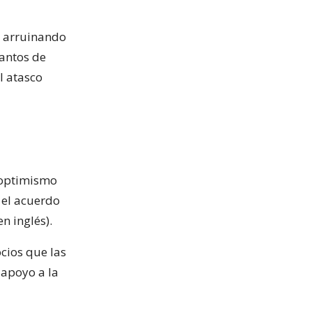
r arruinando
cantos de
l atasco
 optimismo
 el acuerdo
n inglés).
ocios que las
 apoyo a la