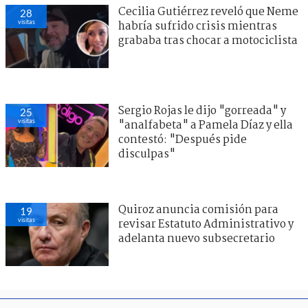
Cecilia Gutiérrez reveló que Neme
28
visitas
habría sufrido crisis mientras
grababa tras chocar a motociclista
Sergio Rojas le dijo "gorreada" y
25
visitas
"analfabeta" a Pamela Díaz y ella
contestó: "Después pide
disculpas"
Quiroz anuncia comisión para
19
visitas
revisar Estatuto Administrativo y
adelanta nuevo subsecretario