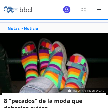
Notas >
Noticia
Raquel Paoliello en SXC.hu
8 “pecados” de la moda que
deberías evitar