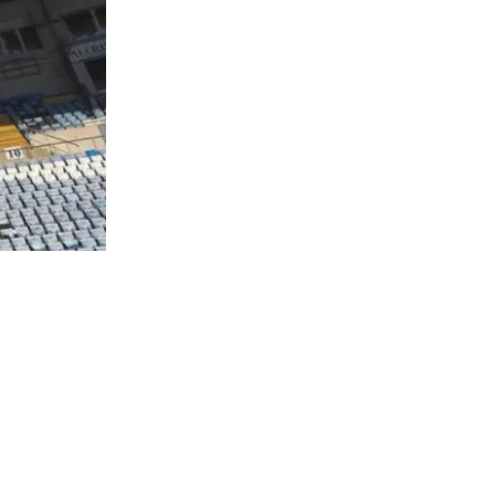
543
visitas
cohetes de
nes