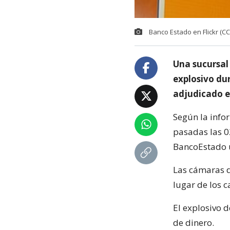
Banco Estado en Flickr (CC
Una sucursal
explosivo du
adjudicado e
Según la info
pasadas las 0
BancoEstado u
Las cámaras d
lugar de los 
El explosivo 
de dinero.