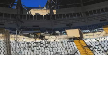
VER RESUMEN
murieron y cuatro resultaron heridas en un ataque con 
a ciudad de Izyum, en el este de Ucrania, informó el vier