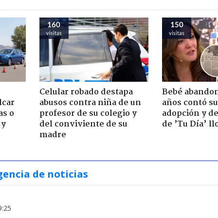
160
150
visitas
visitas
Celular robado destapa
Bebé abandon
lcar
abusos contra niña de un
años contó su
as o
profesor de su colegio y
adopción y de
 y
del conviviente de su
de ’Tu Día’ l
madre
gencia de noticias
9:25