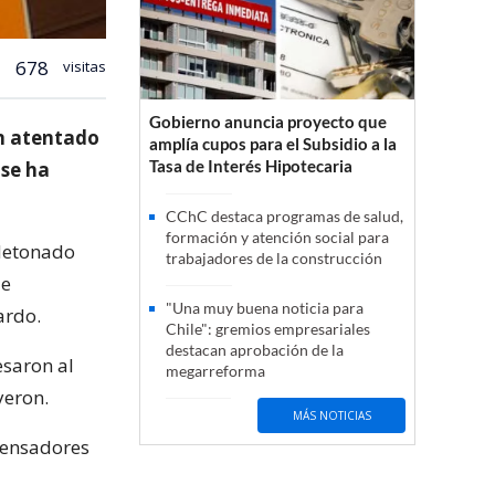
678
visitas
Gobierno anuncia proyecto que
un atentado
amplía cupos para el Subsidio a la
Tasa de Interés Hipotecaria
 se ha
CChC destaca programas de salud,
formación y atención social para
 detonado
trabajadores de la construcción
de
"Una muy buena noticia para
ardo.
Chile": gremios empresariales
destacan aprobación de la
esaron al
megarreforma
yeron.
MÁS NOTICIAS
pensadores