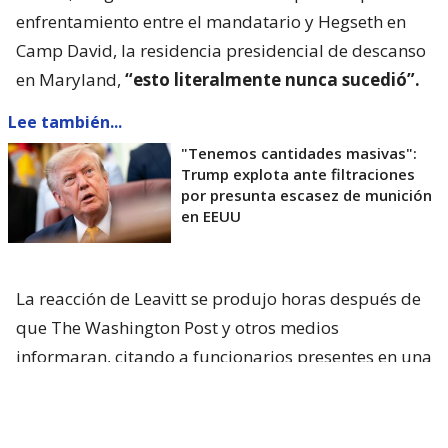
enfrentamiento entre el mandatario y Hegseth en
Camp David, la residencia presidencial de descanso
en Maryland,
“esto literalmente nunca sucedió”.
Lee también...
"Tenemos cantidades masivas":
Trump explota ante filtraciones
por presunta escasez de munición
en EEUU
La reacción de Leavitt se produjo horas después de
que The Washington Post y otros medios
informaran, citando a funcionarios presentes en una
reunión celebrada el viernes pasado, que
Trump
había expresado su frustración por no haber sido
informado oportunamente sobre una