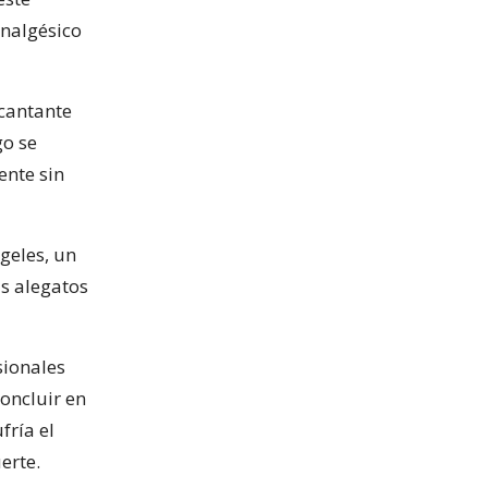
analgésico
 cantante
go se
ente sin
geles, un
us alegatos
sionales
oncluir en
fría el
erte.