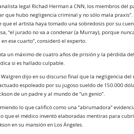
 analista legal Richad Herman a CNN, los miembros del pa
 que hubo negligencia criminal y no sólo mala praxis”. S
e que el artista haya tomado una sobredosis por su cue
nsa, “el jurado no va a condenar (a Murray), porque nun
 en ese cuarto”, consideró el experto.
ta un máximo de cuatro años de prisión y la pérdida def
dica si es hallado culpable.
d Walgren dijo en su discurso final que la negligencia del
actuado espoleado por su jugoso sueldo de 150.000 dóla
Jackson de un padre y al mundo de “un genio”.
miendo lo que calificó como una “abrumadora” evidenci
jo que el médico inventó elaboradas mentiras para cubri
kson en su mansión en Los Ángeles.