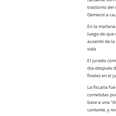
trastorno del
Demerol a cau
En la mañana 
luego de que 
ausentó de la 
vida.
El jurado come
día después de
finales en el 
La fiscalía fu
cometidas por
base a una “d
cantante, y n