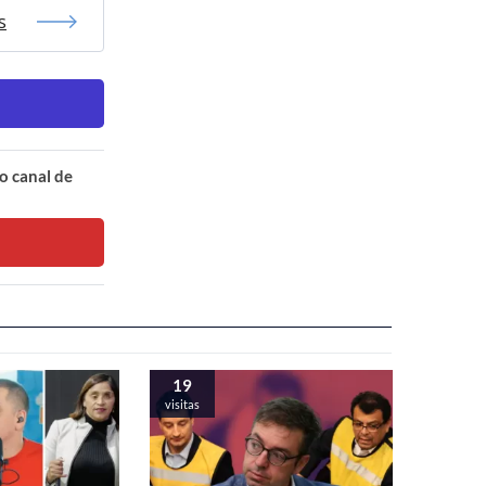
s
o canal de
19
visitas