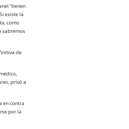
nel “tienen
i existe la
nta, como
ca sabremos
initiva de
 médico,
res, privó a
a en contra
rse por la