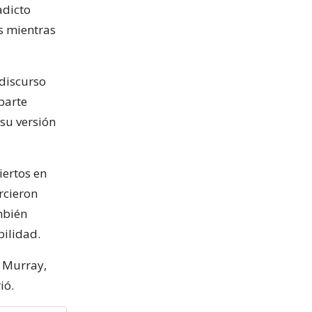
adicto
s mientras
 discurso
 parte
su versión
iertos en
rcieron
mbién
bilidad.
e Murray,
ió.