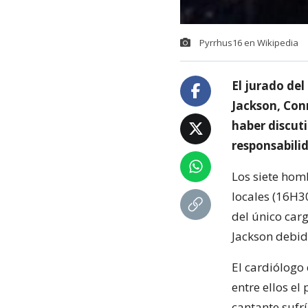
Pyrrhus16 en Wikipedia
El jurado de
Jackson, Conr
haber discuti
responsabili
Los siete hom
locales (16H3
del único car
Jackson debid
El cardiólogo 
entre ellos e
cantante sufrí