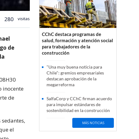
280
visitas
CChC destaca programas de
hael
salud, formación y atención social
para trabajadores de la
ego de
construcción
la
"Una muy buena noticia para
Chile": gremios empresariales
s 08H30
destacan aprobación de la
megarreforma
o inocente
rte de
SalfaCorp y CChC firman acuerdo
para impulsar estándares de
sostenibilidad en la construcción
s sedantes,
MÁS NOTICIAS
que el
este