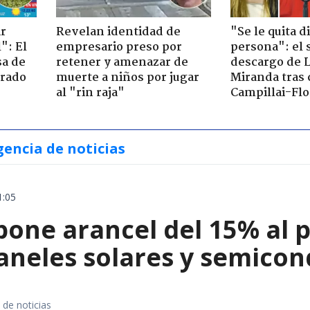
ir
Revelan identidad de
"Se le quita d
": El
empresario preso por
persona": el 
sa de
retener y amenazar de
descargo de 
trado
muerte a niños por jugar
Miranda tras 
al "rin raja"
Campillai-Flo
gencia de noticias
1:05
ne arancel del 15% al pol
paneles solares y semico
 de noticias