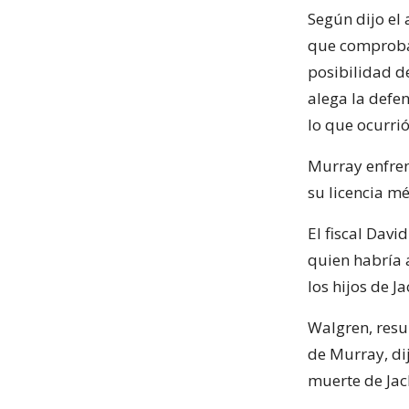
Según dijo el
que comprobar
posibilidad d
alega la defe
lo que ocurrió
Murray enfren
su licencia mé
El fiscal Davi
quien habría 
los hijos de 
Walgren, resu
de Murray, di
muerte de Jac