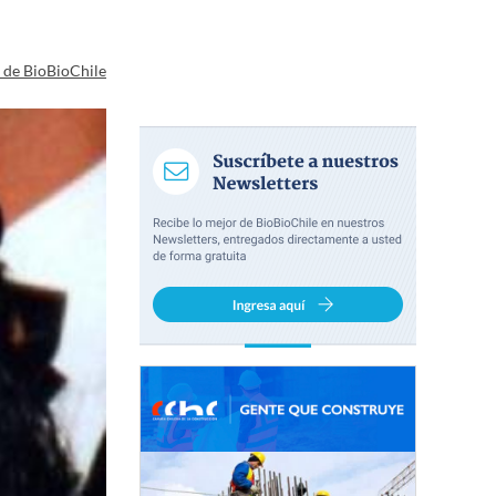
a de BioBioChile