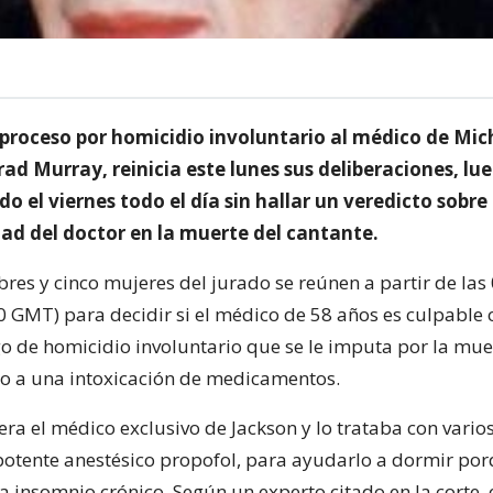
l proceso por homicidio involuntario al médico de Mic
ad Murray, reinicia este lunes sus deliberaciones, lu
do el viernes todo el día sin hallar un veredicto sobre 
dad del doctor en la muerte del cantante.
bres y cinco mujeres del jurado se reúnen a partir de la
0 GMT) para decidir si el médico de 58 años es culpable 
go de homicidio involuntario que se le imputa por la mue
o a una intoxicación de medicamentos.
era el médico exclusivo de Jackson y lo trataba con vario
l potente anestésico propofol, para ayudarlo a dormir por
a insomnio crónico. Según un experto citado en la corte, 