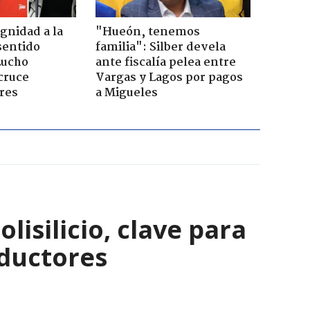
ignidad a la
"Hueón, tenemos
sentido
familia": Silber devela
Lucho
ante fiscalía pelea entre
cruce
Vargas y Lagos por pagos
res
a Migueles
isilicio, clave para
nductores