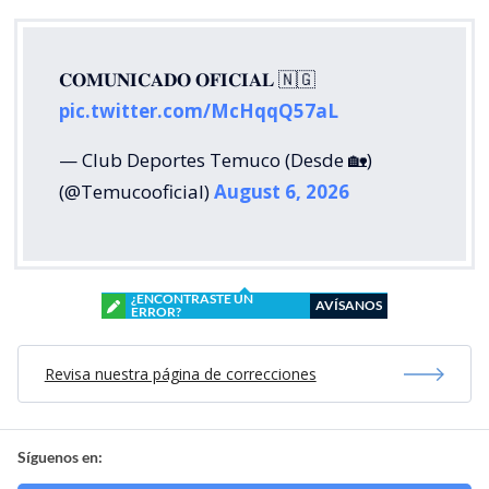
𝐂𝐎𝐌𝐔𝐍𝐈𝐂𝐀𝐃𝐎 𝐎𝐅𝐈𝐂𝐈𝐀𝐋 🇳🇬
pic.twitter.com/McHqqQ57aL
— Club Deportes Temuco (Desde 🏡)
(@Temucooficial)
August 6, 2026
¿ENCONTRASTE UN
AVÍSANOS
ERROR?
Revisa nuestra página de correcciones
Síguenos en: