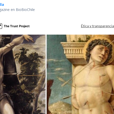
lla
gazine en BioBioChile
Ética y transparenci