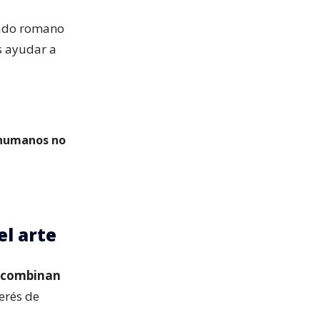
dado romano
as ayudar a
 humanos no
el arte
: combinan
terés de