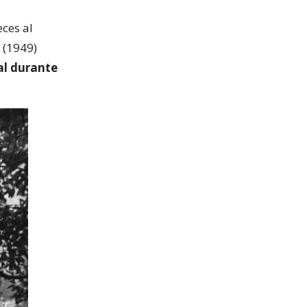
eces al
 (1949)
al durante