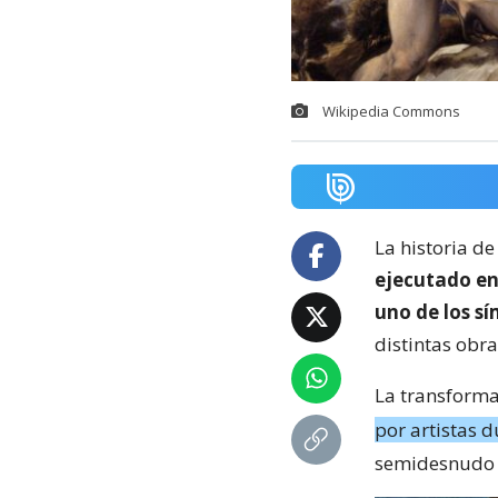
Wikipedia Commons
La historia d
ejecutado en
uno de los s
distintas obra
La transform
por artistas d
semidesnudo y