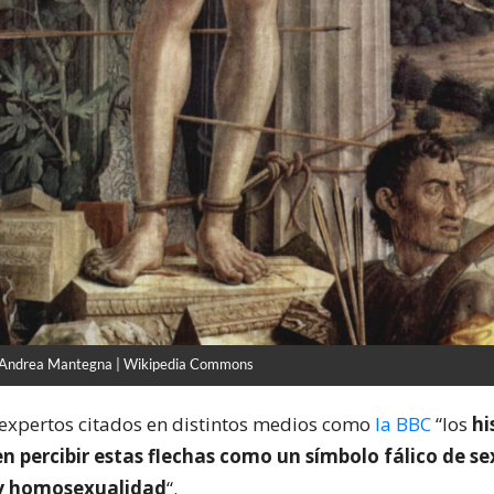
e Andrea Mantegna | Wikipedia Commons
expertos citados en distintos medios como
la BBC
“los
hi
en percibir estas flechas como un símbolo fálico de s
 y homosexualidad
“.