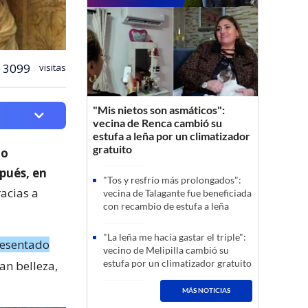
3099
visitas
"Mis nietos son asmáticos":
vecina de Renca cambió su
estufa a leña por un climatizador
gratuito
no
pués, en
"Tos y resfrío más prolongados":
racias a
vecina de Talagante fue beneficiada
con recambio de estufa a leña
"La leña me hacía gastar el triple":
presentado
vecino de Melipilla cambió su
estufa por un climatizador gratuito
an belleza,
MÁS NOTICIAS