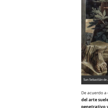
San Sebastián d
De acuerdo a 
del arte suel
penetrativo