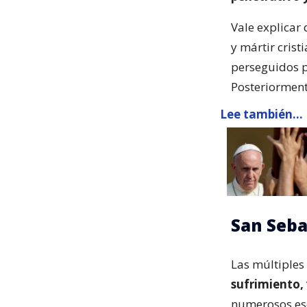
Vale explicar
y mártir crist
perseguidos po
Posteriorment
Lee también...
San Seba
Las múltiples
sufrimiento, 
numerosos esc