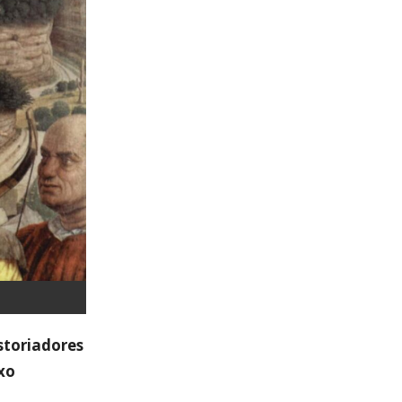
storiadores
exo