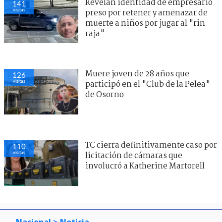
Revelan identidad de empresario
143
visitas
preso por retener y amenazar de
muerte a niños por jugar al "rin
raja"
Muere joven de 28 años que
121
visitas
participó en el "Club de la Pelea"
de Osorno
TC cierra definitivamente caso por
111
visitas
licitación de cámaras que
involucró a Katherine Martorell
Nacional
> Noticia