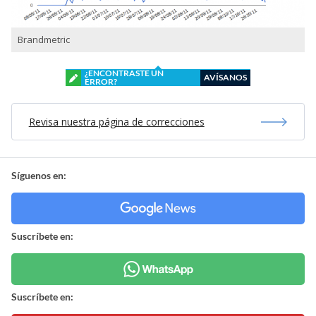
Brandmetric
¿ENCONTRASTE UN
AVÍSANOS
ERROR?
Revisa nuestra página de correcciones
Síguenos en:
Suscríbete en:
Suscríbete en: