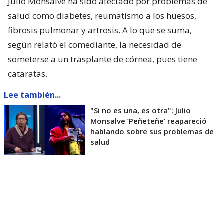
Julio Monsalve ha sido afectado por problemas de
salud como diabetes, reumatismo a los huesos,
fibrosis pulmonar y artrosis. A lo que se suma,
según relató el comediante, la necesidad de
someterse a un trasplante de córnea, pues tiene
cataratas.
Lee también...
"Si no es una, es otra": Julio
Monsalve ’Peñeteñe’ reapareció
hablando sobre sus problemas de
salud
Pero los chistes no solo se trataron de que Monsalve
está más delgado y con el cabello más corto, sino
que también sobre el proceso judicial que tuvo a