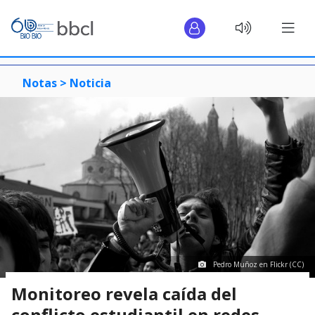
Notas >
Noticia
Pedro Muñoz en Flickr (CC)
Monitoreo revela caída del
conflicto estudiantil en redes