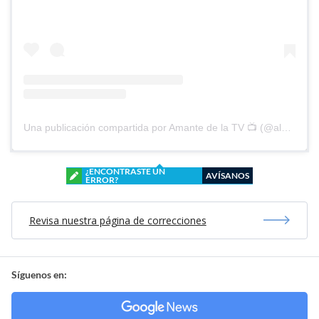
Una publicación compartida por Amante de la TV 📺 (@alguien_te_observa)
¿ENCONTRASTE UN
AVÍSANOS
ERROR?
Revisa nuestra página de correcciones
Síguenos en: