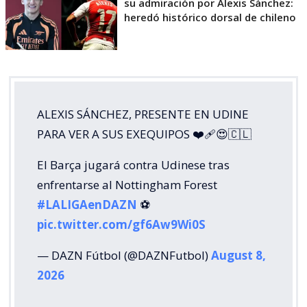
su admiración por Alexis Sánchez:
heredó histórico dorsal de chileno
ALEXIS SÁNCHEZ, PRESENTE EN UDINE
PARA VER A SUS EXEQUIPOS ❤️‍🩹😍🇨🇱
El Barça jugará contra Udinese tras
enfrentarse al Nottingham Forest
#LALIGAenDAZN
⚽️
pic.twitter.com/gf6Aw9Wi0S
— DAZN Fútbol (@DAZNFutbol)
August 8,
2026