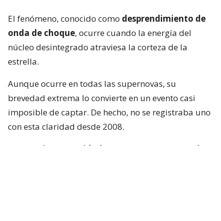
El fenómeno, conocido como
desprendimiento de
onda de choque
, ocurre cuando la energía del
núcleo desintegrado atraviesa la corteza de la
estrella.
Aunque ocurre en todas las supernovas, su
brevedad extrema lo convierte en un evento casi
imposible de captar. De hecho, no se registraba uno
con esta claridad desde 2008.
“Se requiere serenidad y suerte para capturarlo
en tiempo real”
, afirma el autor principal de uno
de los trabajos, Brendan O’Connor, astrónomo de la
Universidad Carnegie Mellon en Pittsburgh.