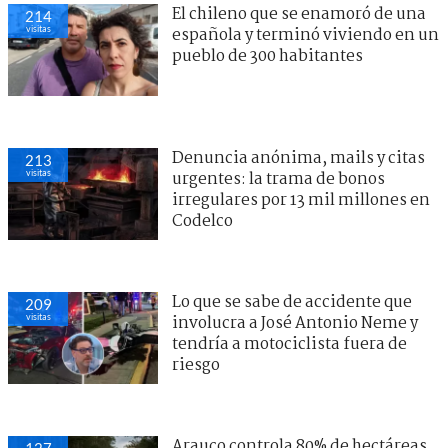
El chileno que se enamoró de una
214
visitas
española y terminó viviendo en un
pueblo de 300 habitantes
Denuncia anónima, mails y citas
213
visitas
urgentes: la trama de bonos
irregulares por 13 mil millones en
Codelco
Lo que se sabe de accidente que
209
visitas
involucra a José Antonio Neme y
tendría a motociclista fuera de
riesgo
Arauco controla 80% de hectáreas
127