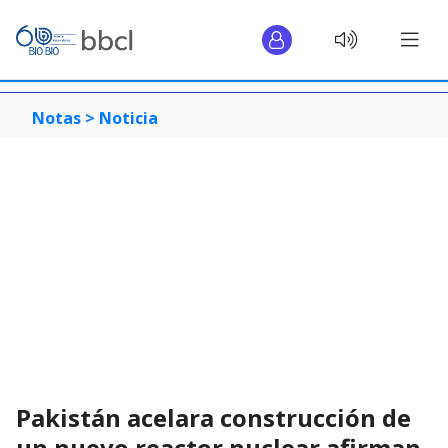
Notas >
Noticia
Pakistán acelara construcción de
un nuevo reactor nuclear afirman