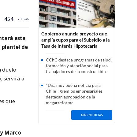
454
visitas
Gobierno anuncia proyecto que
entará esta
amplía cupos para el Subsidio a la
Tasa de Interés Hipotecaria
 plantel de
CChC destaca programas de salud,
formación y atención social para
n duelo
trabajadores de la construcción
 servirá a
"Una muy buena noticia para
Chile": gremios empresariales
destacan aprobación de la
res que
megarreforma
MÁS NOTICIAS
z y Marco