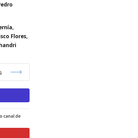
Pedro
ernía,
sco Flores,
ohandri
s
o canal de