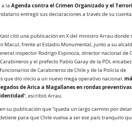
ó a la
Agenda contra el Crimen Organizado y el Terro
ndatario entregó sus declaraciones a través de su cuenta
Kast citó una publicación en X del ministro Arrau donde s
En Macul, frente al Estadio Monumental, junto a su alca
general inspector Rodrigo Espinoza, director nacional de 
Carabineros y el prefecto Pablo Garay de la PDI, encabe
uncionarios de Carabineros de Chile y de la Policía de
es que dio inicio a un nuevo mega operativo nacional:
má
plegados de Arica a Magallanes en rondas preventivas
 identidad
“, escribió Arrau.
en su publicación que “queda un largo camino por delant
detiene para que Chile vuelva a ser ese país tranquilo q