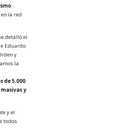
rismo
 en la red
e detalló el
lde Eduardo
Orden y
zamos la
s de 5.000
 masivas y
e y el
ue todos