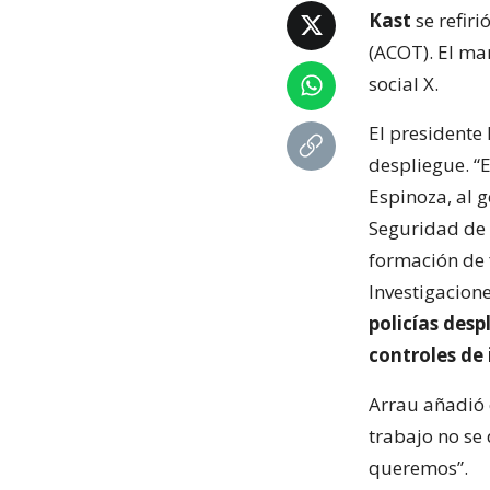
Kast
se refiri
(ACOT). El ma
social X.
El presidente 
despliegue. “
Espinoza, al 
Seguridad de 
formación de f
Investigacion
policías des
controles de
Arrau añadió 
trabajo no se 
queremos”.