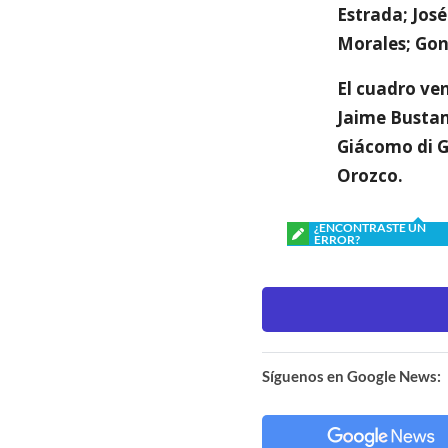
Estrada; Jos
Morales; Gon
El cuadro ve
Jaime Bustam
Giácomo di Gi
Orozco.
¿ENCONTRASTE UN
ERROR?
Síguenos en Google News: