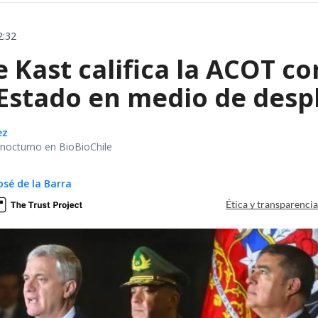
2:32
e Kast califica la ACOT 
 Estado en medio de despl
ez
r nocturno en BioBioChile
osé de la Barra
Ética y transparenci