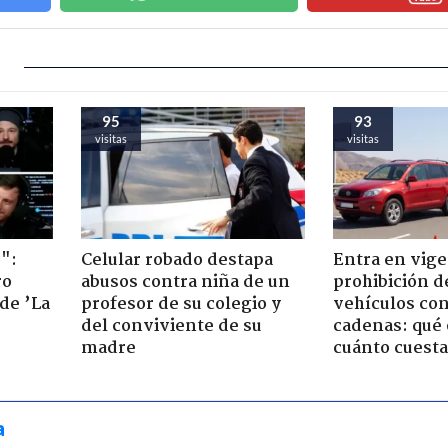
95
93
visitas
visitas
":
Celular robado destapa
Entra en vige
ro
abusos contra niña de un
prohibición d
de ’La
profesor de su colegio y
vehículos con
del conviviente de su
cadenas: qué 
madre
cuánto cuesta
a