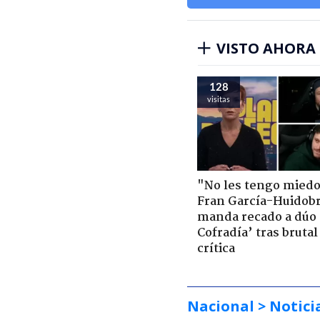
VISTO AHORA
128
visitas
"No les tengo miedo
Fran García-Huidob
manda recado a dúo 
Cofradía’ tras brutal
crítica
Nacional
> Notici