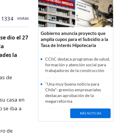
1334
visitas
Gobierno anuncia proyecto que
e dio el 27
amplía cupos para el Subsidio a la
Tasa de Interés Hipotecaria
la
ades la
CChC destaca programas de salud,
formación y atención social para
trabajadores de la construcción
as de
"Una muy buena noticia para
Chile": gremios empresariales
destacan aprobación de la
 su casa en
megarreforma
o se iba a
MÁS NOTICIAS
ero de