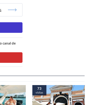
s
o canal de
73
visitas