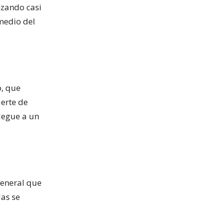
nzando casi
 medio del
o, que
uerte de
llegue a un
general que
das se