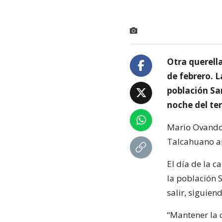
Otra querella
de febrero. L
población Sa
noche del te
Mario Ovando 
Talcahuano an
El día de la c
la población S
salir, siguie
“Mantener la 