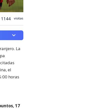
1144
visitas
ranjero. La
opa
 citadas
na, el
15:00 horas
puntos, 17