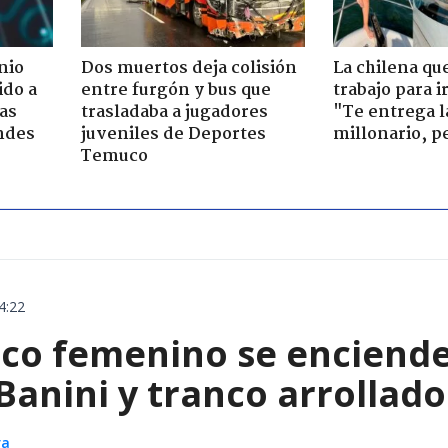
nio
Dos muertos deja colisión
La chilena qu
ido a
entre furgón y bus que
trabajo para i
ras
trasladaba a jugadores
"Te entrega l
ndes
juveniles de Deportes
millonario, p
Temuco
4:22
ico femenino se enciende
Banini y tranco arrollado
ra