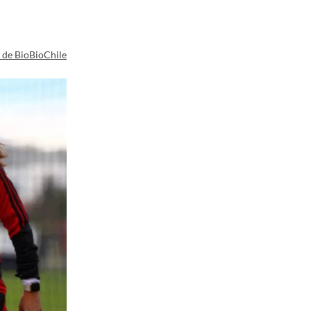
a de BioBioChile