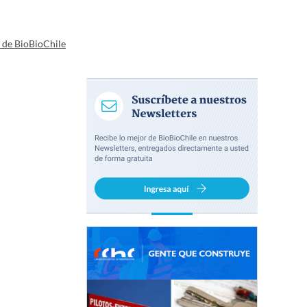
a de BioBioChile