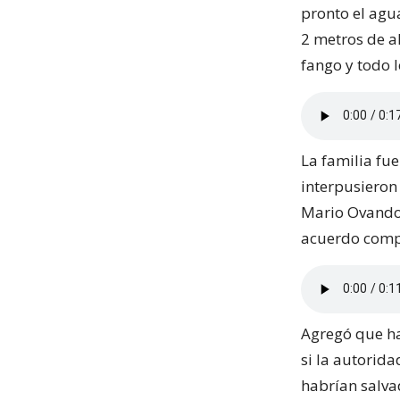
pronto el agu
2 metros de a
fango y todo l
La familia fu
interpusieron
Mario Ovando.
acuerdo compe
Agregó que ha
si la autorid
habrían salva