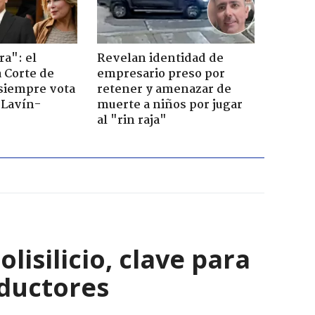
ra": el
Revelan identidad de
a Corte de
empresario preso por
 siempre vota
retener y amenazar de
s Lavín-
muerte a niños por jugar
al "rin raja"
isilicio, clave para
nductores