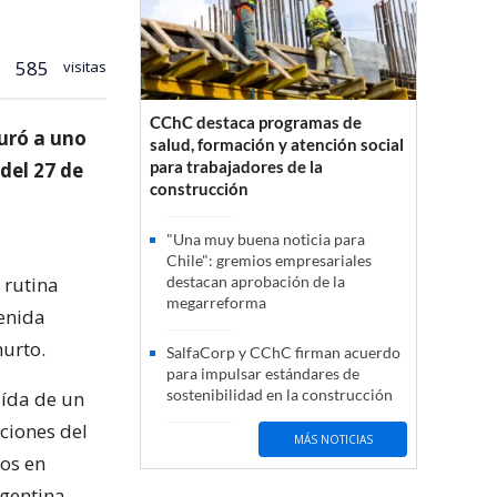
585
visitas
CChC destaca programas de
uró a uno
salud, formación y atención social
para trabajadores de la
 del 27 de
construcción
"Una muy buena noticia para
Chile": gremios empresariales
 rutina
destacan aprobación de la
megarreforma
tenida
hurto.
SalfaCorp y CChC firman acuerdo
para impulsar estándares de
sostenibilidad en la construcción
aída de un
ciones del
MÁS NOTICIAS
os en
gentina.