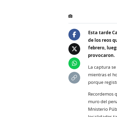
Esta tarde C
de los reos q
febrero, lueg
provocaron.
La captura se 
mientras el h
porque regist
Recordemos qu
muro del pena
Mnisterio Púb
localidades t