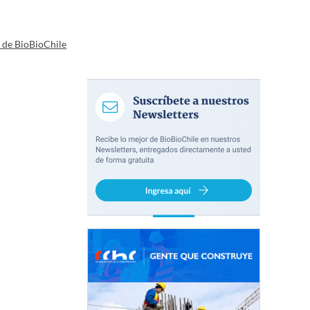
a de BioBioChile