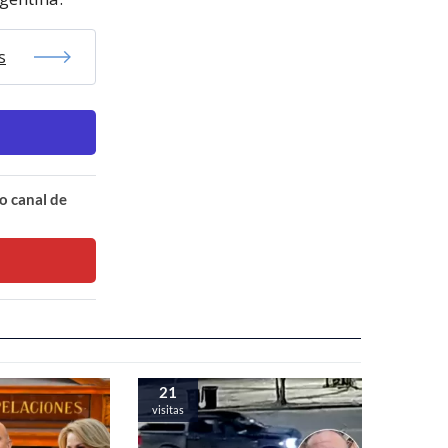
s
o canal de
21
visitas