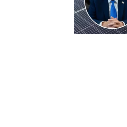
EFE | Edición BBCL
El
presidente
imposición de
importaciones 
de paneles so
exterior rep