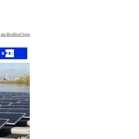
a de BioBioChile