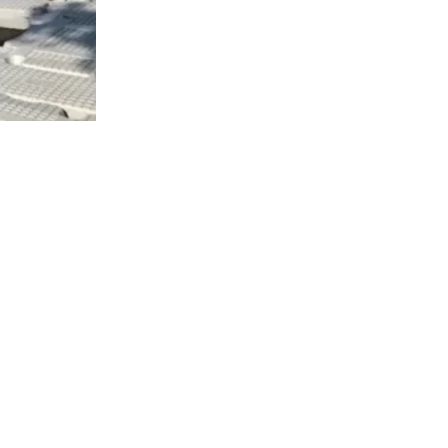
4558
visitas
jueves la
as
abricación
s del