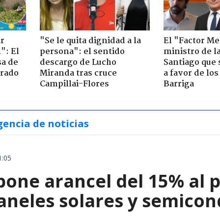
ir
"Se le quita dignidad a la
El "Factor Me
": El
persona": el sentido
ministro de l
sa de
descargo de Lucho
Santiago que
trado
Miranda tras cruce
a favor de lo
Campillai-Flores
Barriga
gencia de noticias
1:05
ne arancel del 15% al pol
paneles solares y semico