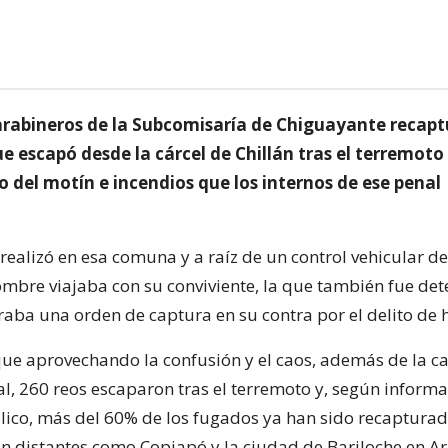
arabineros de la Subcomisaría de Chiguayante recapt
ue escapó desde la cárcel de Chillán tras el terremoto
o del motín e incendios que los internos de ese penal
realizó en esa comuna y a raíz de un control vehicular de
ombre viajaba con su conviviente, la que también fue de
raba una orden de captura en su contra por el delito de 
e aprovechando la confusión y el caos, además de la c
l, 260 reos escaparon tras el terremoto y, según informa
lico, más del 60% de los fugados ya han sido recapturad
an distantes como Copiapó y la ciudad de Bariloche en Ar