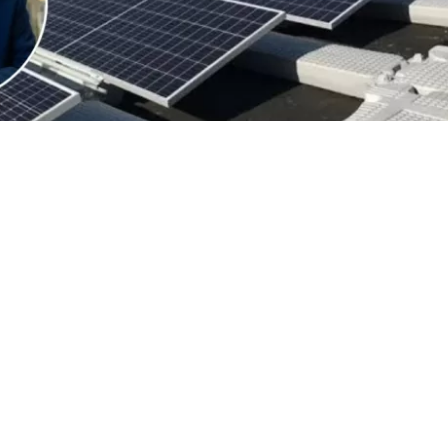
VER RESUMEN
 de Estados Unidos (EEUU), Donald Trump, anunció este 
 un arancel del 15% y un sistema de precios mínimos a l
de polisilicio y sus derivados, el insumo clave para la f
lares y semiconductores
, al considerar que
esas compra
resentan una amenaza para la seguridad nacional
.