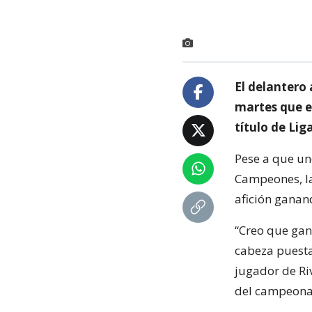
El delantero
martes que e
título de Li
Pese a que uno
Campeones, la
afición ganand
“Creo que gan
cabeza puesta
jugador de Riv
del campeonat