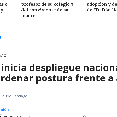
as o
profesor de su colegio y
adopción y de
 y
del conviviente de su
de ’Tu Día’ l
madre
a
5:12
inicia despliegue nacion
ordenar postura frente a
Bío Bío Santiago
ndón