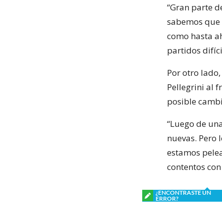
“Gran parte d
sabemos que t
como hasta ah
partidos difí
Por otro lado
Pellegrini al 
posible cambi
“Luego de una
nuevas. Pero 
estamos pelea
contentos con 
¿ENCONTRASTE UN
ERROR?