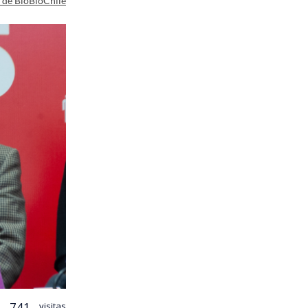
a de BioBioChile
741
visitas