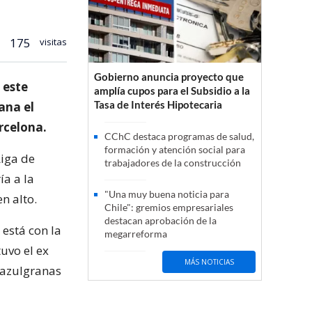
175
visitas
Gobierno anuncia proyecto que
 este
amplía cupos para el Subsidio a la
Tasa de Interés Hipotecaria
ana el
rcelona.
CChC destaca programas de salud,
formación y atención social para
Liga de
trabajadores de la construcción
ía a la
"Una muy buena noticia para
n alto.
Chile": gremios empresariales
destacan aprobación de la
 está con la
megarreforma
uvo el ex
MÁS NOTICIAS
s azulgranas