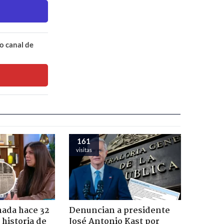
o canal de
161
visitas
ada hace 32
Denuncian a presidente
 historia de
José Antonio Kast por