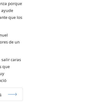
ianza porque
s ayude
ante que los
anuel
mores de un
salir caras
s que
muy
nció
s