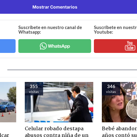
Mostrar Comentarios
Suscríbete en nuestro canal de
Suscríbete en nuestr
Whatsapp:
Youtube:
355
346
visitas
visitas
Celular robado destapa
Bebé abandon
lcar
abusos contra niña de un
años contó su