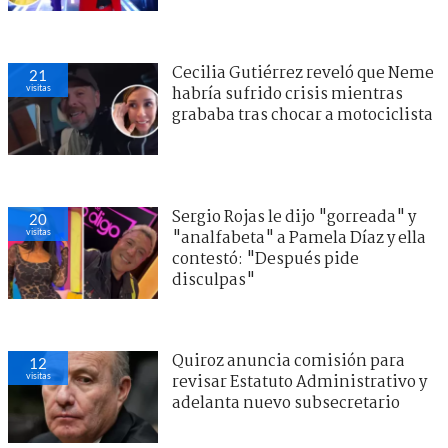
Cecilia Gutiérrez reveló que Neme
21
visitas
habría sufrido crisis mientras
grababa tras chocar a motociclista
Sergio Rojas le dijo "gorreada" y
20
visitas
"analfabeta" a Pamela Díaz y ella
contestó: "Después pide
disculpas"
Quiroz anuncia comisión para
12
visitas
revisar Estatuto Administrativo y
adelanta nuevo subsecretario