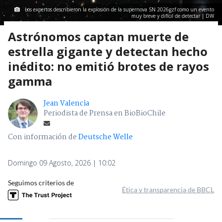
Los expertos describieron la explosión de la supernova SN 2026gzf como un evento
muy breve y difícil de detectar | DW
Astrónomos captan muerte de
estrella gigante y detectan hecho
inédito: no emitió brotes de rayos
gamma
Jean Valencia
Periodista de Prensa en BioBioChile
Con información de
Deutsche Welle
Domingo 09 Agosto, 2026 | 10:02
Seguimos criterios de
Ética y transparencia de BBCL