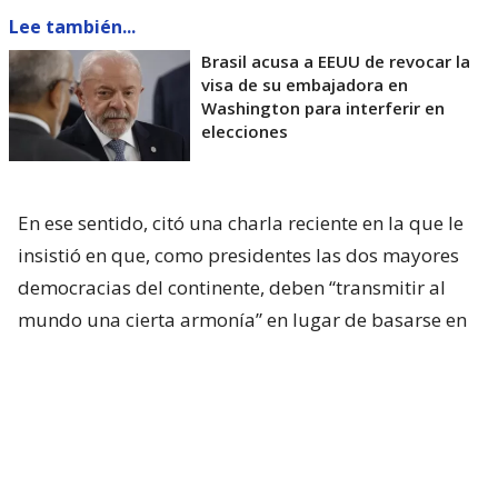
Lee también...
Brasil acusa a EEUU de revocar la
visa de su embajadora en
Washington para interferir en
elecciones
En ese sentido, citó una charla reciente en la que le
insistió en que, como presidentes las dos mayores
democracias del continente, deben “transmitir al
mundo una cierta armonía” en lugar de basarse en
“desinformaciones”.
Sin embargo, Lula apuntó sus críticas hacia el
Departamento de Estado.
“Pero él (Trump) tiene a
un ciudadano al que no le gusta Brasil, que no le