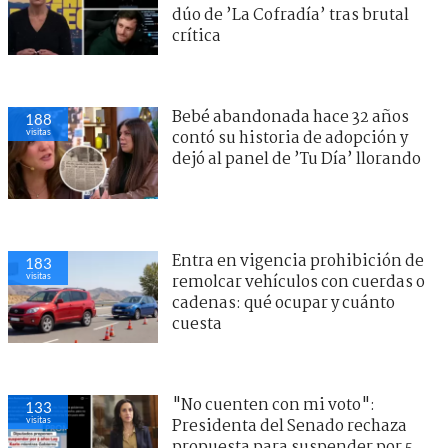
dúo de ’La Cofradía’ tras brutal
crítica
Bebé abandonada hace 32 años
188
visitas
contó su historia de adopción y
dejó al panel de ’Tu Día’ llorando
Entra en vigencia prohibición de
183
visitas
remolcar vehículos con cuerdas o
cadenas: qué ocupar y cuánto
cuesta
"No cuenten con mi voto":
133
visitas
Presidenta del Senado rechaza
propuesta para suspender por 5