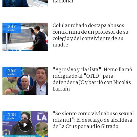
nacional
Celular robado destapa abusos
287
visitas
contra niña de un profesor de su
colegio y del conviviente de su
madre
"Agresivo y clasista": Neme llamó
167
visitas
indignado al "QTLD" para
defender a JC y barrió con Nicolás
Larraín
"Se siente como vivir abuso sexual
148
visitas
infantil": El descargo de alcaldesa
de La Cruz por audio filtrado