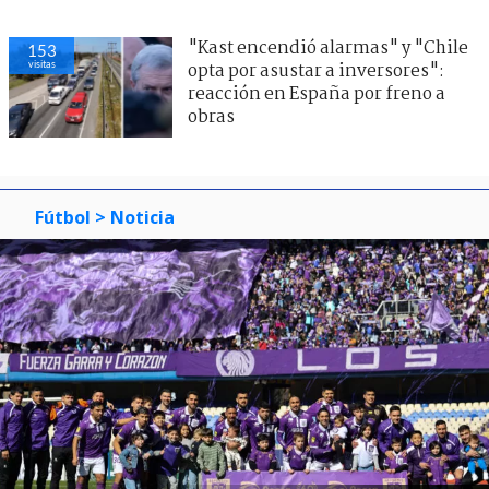
"Kast encendió alarmas" y "Chile
153
visitas
opta por asustar a inversores":
reacción en España por freno a
obras
Fútbol
> Noticia