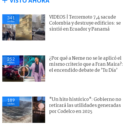
VISTO AHORA
VIDEOS | Terremoto 7,4 sacude
341
visitas
Colombia y destruye edificios: se
sintió en Ecuador y Panamá
¿Por qué a Neme no se le aplicó el
252
visitas
mismo criterio que a Fran Maira?:
el encendido debate de ’Tu Día’
"Un hito histórico": Gobierno no
189
visitas
retirará las utilidades generadas
por Codelco en 2025