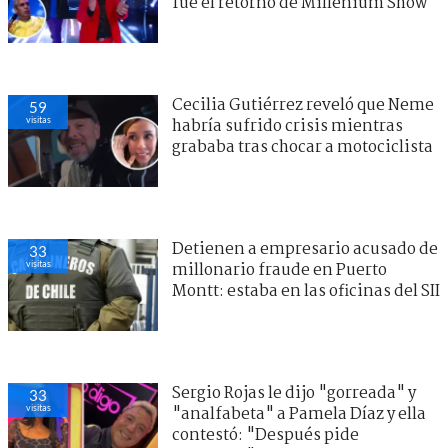
fue el retorno de Millenium Show
Cecilia Gutiérrez reveló que Neme
59
visitas
habría sufrido crisis mientras
grababa tras chocar a motociclista
Detienen a empresario acusado de
33
visitas
millonario fraude en Puerto
Montt: estaba en las oficinas del SII
Sergio Rojas le dijo "gorreada" y
33
visitas
"analfabeta" a Pamela Díaz y ella
contestó: "Después pide