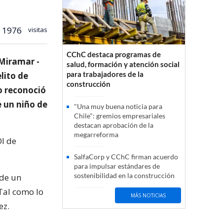
1976
visitas
CChC destaca programas de
 Miramar -
salud, formación y atención social
para trabajadores de la
lito de
construcción
o reconoció
e un niño de
"Una muy buena noticia para
Chile": gremios empresariales
destacan aprobación de la
megarreforma
DI de
SalfaCorp y CChC firman acuerdo
para impulsar estándares de
sostenibilidad en la construcción
 de un
Tal como lo
MÁS NOTICIAS
ez.