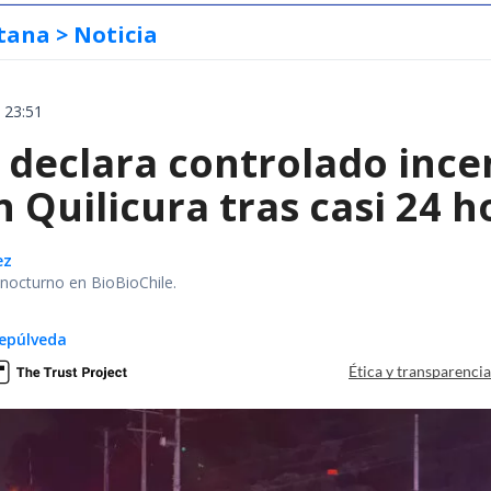
tana
> Noticia
 23:51
declara controlado ince
 Quilicura tras casi 24 
ez
r nocturno en BioBioChile.
epúlveda
Ética y transparenci