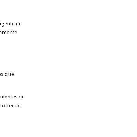
igente en
tamente
es que
nientes de
 director