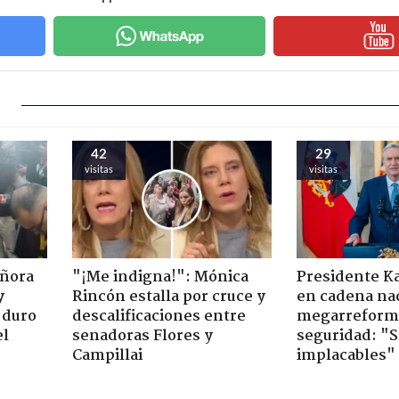
42
29
visitas
visitas
eñora
"¡Me indigna!": Mónica
Presidente K
y
Rincón estalla por cruce y
en cadena nac
 duro
descalificaciones entre
megarreform
el
senadoras Flores y
seguridad: "
Campillai
implacables"