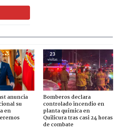
23
visitas
ast anuncia
Bomberos declara
ional su
controlado incendio en
a en
planta química en
Seremos
Quilicura tras casi 24 horas
de combate