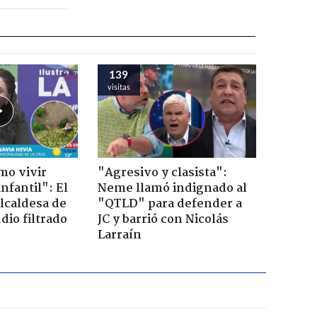
139
visitas
mo vivir
"Agresivo y clasista":
nfantil": El
Neme llamó indignado al
lcaldesa de
"QTLD" para defender a
dio filtrado
JC y barrió con Nicolás
Larraín