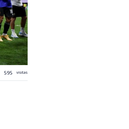
595
visitas
creación del
 fin de