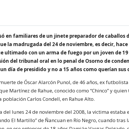
ó en familiares de un jinete preparador de caballos d
que la madrugada del 24 de noviembre, es decir, hace
ue ultimado con un arma de fuego por un joven de 19
sión del tribunal oral en lo penal de Osorno de conde
 un día de presidido y no a 15 años como querían sus 
 muerte de Óscar Alarcón Punol, de 46 años, ex futbolista
que Martínez de Rahue, conocido como “Chinco” y quien 
a población Carlos Condell, en Rahue Alto.
del lunes 24 de noviembre del 2008, la victima estaba 
undo El Martillo” de Ñancuan en Río Negro, cuando tras l
oven, en ese entonces de 18 años Damián Vargas Delgado, 