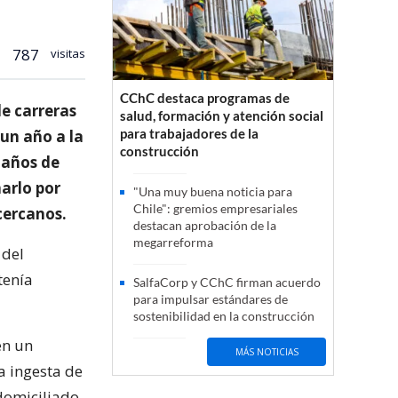
787
visitas
CChC destaca programas de
e carreras
salud, formación y atención social
para trabajadores de la
 un año a la
construcción
 años de
narlo por
"Una muy buena noticia para
Chile": gremios empresariales
cercanos.
destacan aprobación de la
megarreforma
 del
tenía
SalfaCorp y CChC firman acuerdo
para impulsar estándares de
sostenibilidad en la construcción
en un
MÁS NOTICIAS
a ingesta de
domiciliado