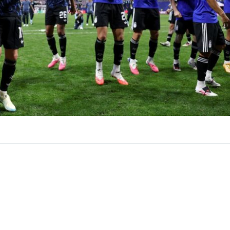
VER RESUMEN
 del Fútbol Argentino (AFA)
sorprendió al anunciar la 
elecciones Argentinas de Fútbol”
, festejo inventado con el
u combinado nacional.