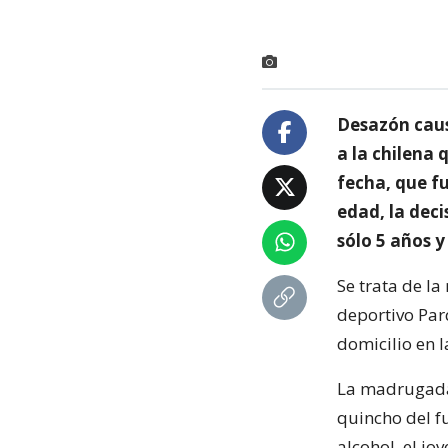
Desazón caus
a la chilena 
fecha, que f
edad, la deci
sólo 5 años y
Se trata de la
deportivo Par
domicilio en l
La madrugada 
quincho del f
alcohol, el j