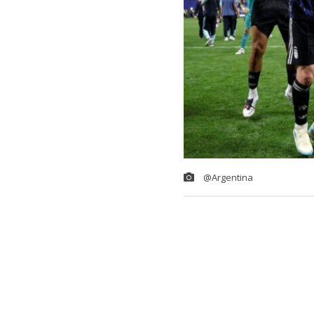
@Argentina
La
Asociación
“Día de las S
reconocer a s