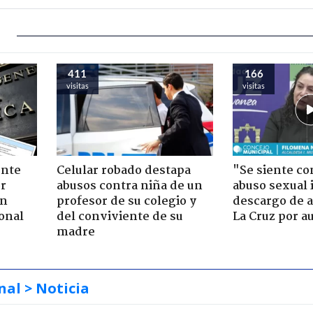
411
166
visitas
visitas
ente
Celular robado destapa
"Se siente co
or
abusos contra niña de un
abuso sexual i
ón
profesor de su colegio y
descargo de a
onal
del conviviente de su
La Cruz por au
madre
nal
> Noticia