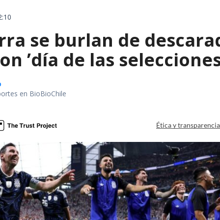
2:10
erra se burlan de descar
on ’día de las seleccione
o
portes en BioBioChile
Ética y transparenci