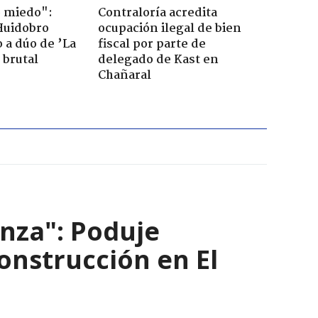
o miedo":
Contraloría acredita
Huidobro
ocupación ilegal de bien
 a dúo de ’La
fiscal por parte de
 brutal
delegado de Kast en
Chañaral
nza": Poduje
nstrucción en El