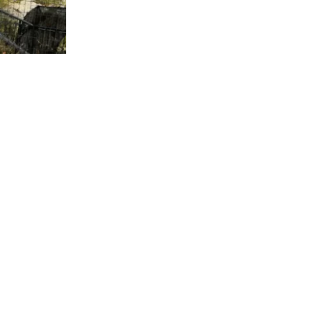
8.180
visitas
ica a cargo
 referir a la
ntas” a las
e los
ián en el