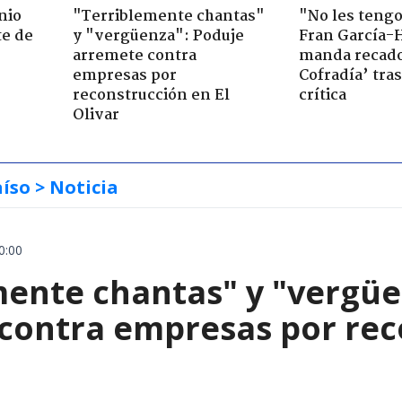
nio
"Terriblemente chantas"
"No les teng
te de
y "vergüenza": Poduje
Fran García-
arremete contra
manda recado
empresas por
Cofradía’ tras
reconstrucción en El
crítica
Olivar
aíso
> Noticia
0:00
mente chantas" y "vergüe
contra empresas por reco