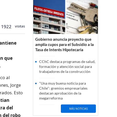
1922
visitas
Gobierno anuncia proyecto que
mantiene
amplía cupos para el Subsidio a la
Tasa de Interés Hipotecaria
ón que
CChC destaca programas de salud,
.
formación y atención social para
trabajadores de la construcción
co al
"Una muy buena noticia para
ones, Jorge
Chile": gremios empresariales
rados. Esto
destacan aprobación de la
megarreforma
stian
ra del
MÁS NOTICIAS
n del robo