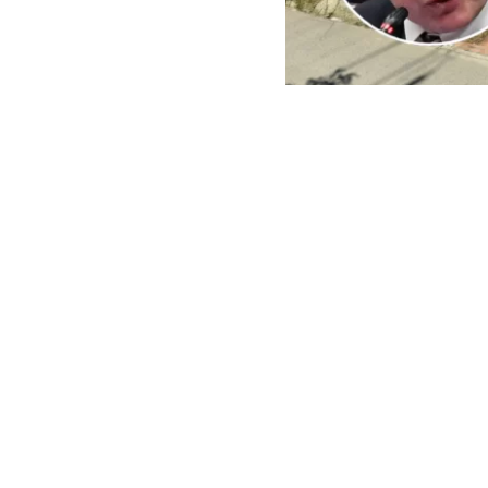
ARCHIVO | Agencia UNO | 
Este viernes e
del Minister
reconstrucci
En ese context
empresas cuest
peritajes espe
sector El Oliva