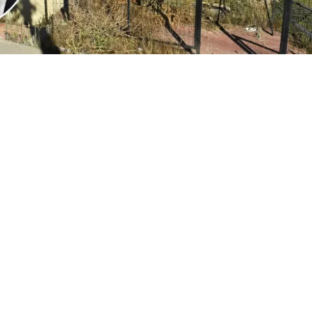
1
Edición BBCL
VER RESUMEN
l
ministro Iván Poduje realizó su primera cuenta públ
io de Vivienda y Urbanismo
, instancia donde
se volvió a
ón de Viña del Mar tras el megaincendio de 2024
.
o, y sin dar nombres, el jefe del Minvu calificó como “cha
ionadas por la reconstrucción. Todo, a días del inicio d
cializados en las viviendas de la constructora San Sebast
r.