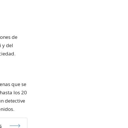
iones de
 y del
ciedad.
penas que se
 hasta los 20
un detective
enidos.
s