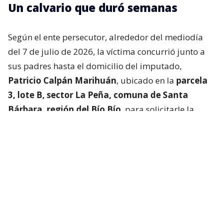
Un calvario que duró semanas
Según el ente persecutor, alrededor del mediodía
del 7 de julio de 2026, la víctima concurrió junto a
sus padres hasta el domicilio del imputado,
Patricio Calpán Marihuán
, ubicado en la
parcela
3, lote B, sector La Peña, comuna de Santa
Bárbara, región del Bío Bío
, para solicitarle la
devolución de una motosierra que le habían
prestado.
El imputado aceptó entregar la especie,
bajo la
condición de que la víctima se quedara a
conversar a solas con él.
Lo que fue aceptado por
la joven.