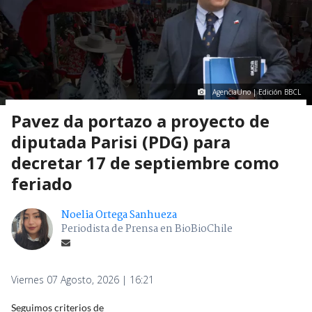
AgenciaUno | Edición BBCL
Pavez da portazo a proyecto de
diputada Parisi (PDG) para
decretar 17 de septiembre como
feriado
Noelia Ortega Sanhueza
Periodista de Prensa en BioBioChile
Viernes 07 Agosto, 2026 | 16:21
Seguimos criterios de