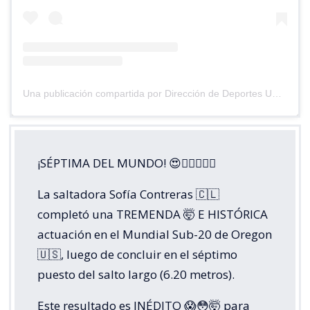
Una publicación compartida por Dirección de Deportes UC (@deportesuc)
¡SÉPTIMA DEL MUNDO! 😍😮‍💨🏃🏼‍♀️
La saltadora Sofía Contreras 🇨🇱
completó una TREMENDA 🤯 E HISTÓRICA
actuación en el Mundial Sub-20 de Oregon
🇺🇸, luego de concluir en el séptimo
puesto del salto largo (6.20 metros).
Este resultado es INÉDITO 😱😳🤯 para