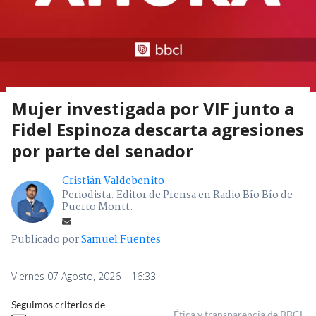
Mujer investigada por VIF junto a
Fidel Espinoza descarta agresiones
por parte del senador
Cristián Valdebenito
Periodista. Editor de Prensa en Radio Bío Bío de
Puerto Montt.
Publicado por
Samuel Fuentes
Viernes 07 Agosto, 2026 | 16:33
Seguimos criterios de
Ética y transparencia de BBCL