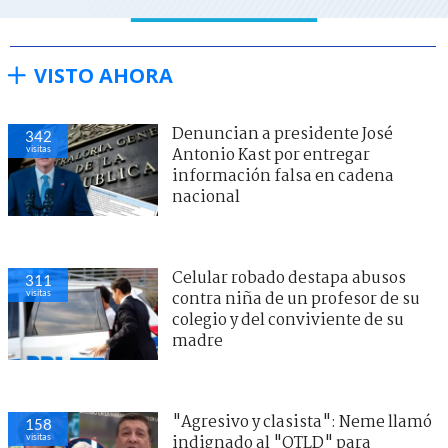
VISTO AHORA
Denuncian a presidente José
342
visitas
Antonio Kast por entregar
información falsa en cadena
nacional
Celular robado destapa abusos
311
visitas
contra niña de un profesor de su
colegio y del conviviente de su
madre
"Agresivo y clasista": Neme llamó
158
visitas
indignado al "QTLD" para