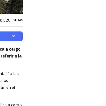
8.520
visitas
ica a cargo
 referir a la
ntas” a las
e los
ián en el
lica a cargo