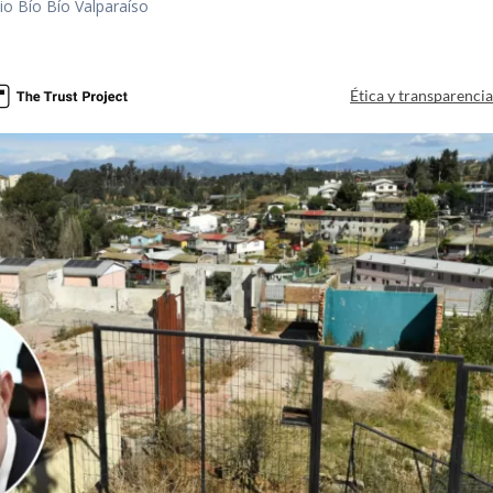
io Bío Bío Valparaíso
a
Ética y transparenci