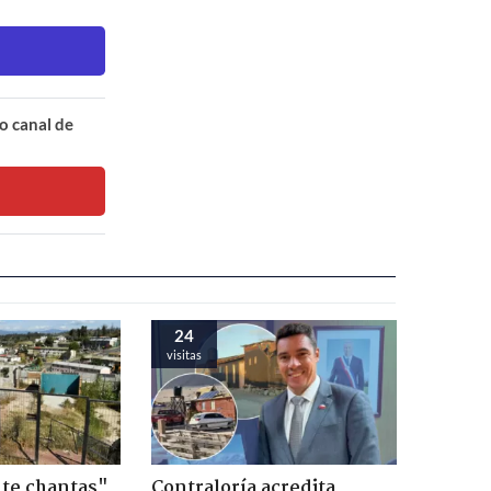
o canal de
24
visitas
te chantas"
Contraloría acredita