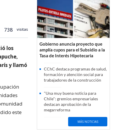
738
visitas
Gobierno anuncia proyecto que
ió los
amplía cupos para el Subsidio a la
Tasa de Interés Hipotecaria
mapuche,
rís y llamó
CChC destaca programas de salud,
formación y atención social para
trabajadores de la construcción
cupación
"Una muy buena noticia para
unidades
Chile": gremios empresariales
 comunidad
destacan aprobación de la
megarreforma
dido este
MÁS NOTICIAS