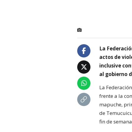
La Federació
actos de vio
inclusive co
al gobierno d
La Federación
frente a la co
mapuche, prin
de Temucuicui
fin de semana 