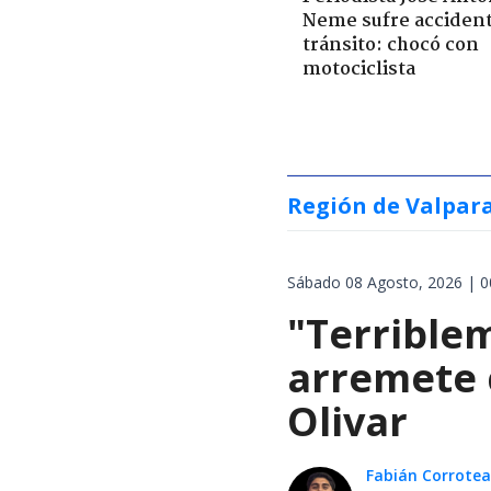
Neme sufre acciden
tránsito: chocó con
motociclista
Región de Valpar
Sábado 08 Agosto, 2026 | 0
"Terrible
arremete 
Olivar
Fabián Corrotea