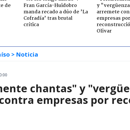
te de
Fran García-Huidobro
y "vergüenza
manda recado a dúo de ’La
arremete con
Cofradía’ tras brutal
empresas po
crítica
reconstrucció
Olivar
aíso
> Noticia
0:00
mente chantas" y "vergüe
contra empresas por reco