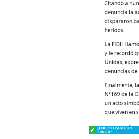
Citando a nume
denuncia la a
dispararon b
heridos.
La FIDH llamó
y le recordó 
Unidas, expre
denuncias de 
Finalmente, l
N°169 de la O
un acto simból
que viven en su
¿ENCONTRASTE UN
ERROR?