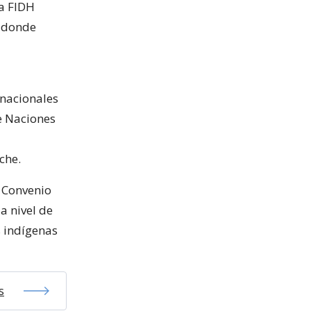
la FIDH
, donde
rnacionales
e Naciones
che.
l Convenio
a nivel de
s indígenas
s