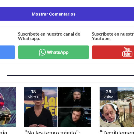
Mostrar Comentarios
Suscríbete en nuestro canal de
Suscríbete en nuestr
Whatsapp:
Youtube:
38
28
visitas
visitas
nio
"No les tengo miedo":
"Terriblemen